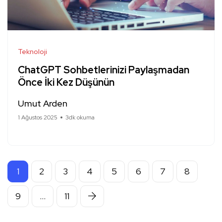
Teknoloji
ChatGPT Sohbetlerinizi Paylaşmadan
Önce İki Kez Düşünün
Umut Arden
1 Ağustos 2025
3dk okuma
1
2
3
4
5
6
7
8
9
…
11