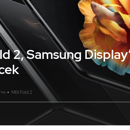
ld 2, Samsung Displa
ecek
MIX Fold 2
 Yok