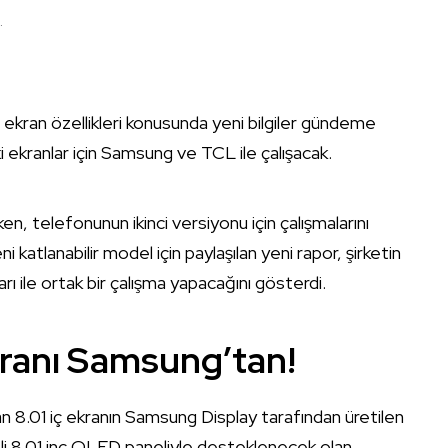
.
 ekran özellikleri konusunda yeni bilgiler gündeme
i ekranlar için Samsung ve TCL ile çalışacak.
ken, telefonunun ikinci versiyonu için çalışmalarını
ni katlanabilir model için paylaşılan yeni rapor, şirketin
ı ile ortak bir çalışma yapacağını gösterdi.
kranı Samsung’tan!
an 8.01 iç ekranın Samsung Display tarafından üretilen
G’li 8.01 inç OLED paneliyle desteklenecek olan