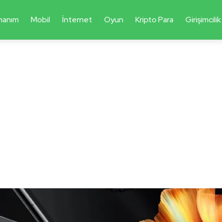
nanım
Mobil
İnternet
Oyun
Kripto Para
Girişimcilik