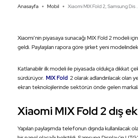
Anasayfa
Mobil
Xiaomi MIX Fold 2, Samsung Dis ..
Xiaomi’nin piyasaya sunacağı MIX Fold 2 modeli için
geldi. Paylaşılan rapora göre şirket yeni modelindek
Katlanabilir ilk modeli ile piyasada oldukça dikkat çe
sürdürüyor.
MIX Fold
2 olarak adlandırılacak olan ye
ekran teknolojilerinde sektörün önde gelen markalar
Xiaomi MIX Fold 2 dış e
Yapılan paylaşımda telefonun dışında kullanılacak ol
bir panel olacağı belirtildi. Samsung Display’in UT