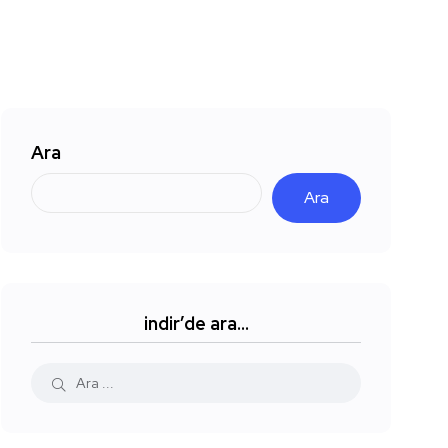
Ara
Ara
indir’de ara…