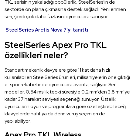
TKL serisinin yakaladığı popülerlik, SteelSeries’in de
sektörde ön plana çıkmasına destek sağladı. Yenilenmen
seri, şimdi çok daha fazlasını oyunculara sunuyor.
SteelSeries Arctis Nova 7’yi tanıttı
SteelSeries Apex Pro TKL
özellikleri neler?
Standart mekanik klavyelere göre 11 kat daha hızlı
kullanılabilen SteelSeries ürünleri, milisaniyelerin öne çıktığı
e-spor rekabetinde oyunculara avantaj sağlıyor. Seri
modeller, 0,54 ms’lik tepki süresiyle 0,2 mm’den 3,8 mm’ye
kadar 37 hareket seviyesi seçeneği sunuyor. Üstelik
oyuncuların oyun ve programlara göre özelleştirebileceği
klavyelerde hafif ya da derin vuruş seçimleri de
yapılabiliyor.
Apex Pro TKL Wireless