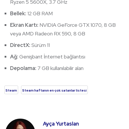
Ryzen 5 5600X, 3.7 GHz
Bellek:
12 GB RAM
Ekran Kartı:
NVIDIA GeForce GTX 1070, 8 GB
veya AMD Radeon RX 590, 8 GB
DirectX:
Sürüm 11
Ağ:
Genişbant İnternet bağlantısı
Depolama:
7 GB kullanılabilir alan
Steam
Steam haftanın en çok satanlar listesi
Ayça Yurtaslan