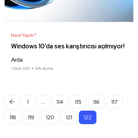
Nasıl Yapılır?
Windows 10’da ses karıştırıcısı açılmıyor!
Arda
1 Ocak 2021
3dk okuma
1
…
114
115
116
117
118
119
120
121
122