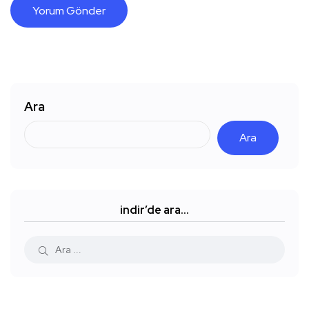
Ara
Ara
indir’de ara…