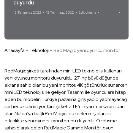
duyurdu
13 Temmuz 2022
13 Temmuz 2022
2dk okuma
Yorum Yok
Monitör
RedMagic
Anasayfa
Teknoloji
Red Magic yeni oyuncu monitör ...
RedMagic şirketi tarafından mini LED teknolojisi kullanan
yeni oyuncu monitörü duyuruldu. 27 inç büyüklüğünde
ekrana sahip olan bu yeni monitör, 4K çözünürlük sunarken
mini LED teknolojisi ile geliyor. Tasarımı ile oyunculara hitap
eden bu modelin Türkiye pazarına giriş yapıp yapmayacağı
ise henüz bilinmiyor. Çinli şirket ZTE’nin yan markalarından
olan Nubia’ya bağlı RedMagic, düzenlenmiş olan bir
etkinlikte yeni oyuncu monitörünü duyurdu. Özel isme
sahip olarak gelen RedMagic Gaming Monitör, oyun