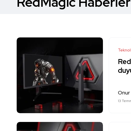
RedMagic Haberler
Teknol
Red
duy
Onur
13 Tem