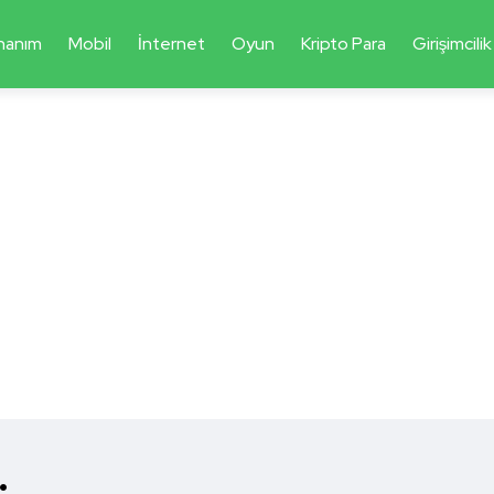
nanım
Mobil
İnternet
Oyun
Kripto Para
Girişimcilik