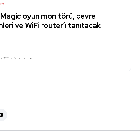
ım
Magic oyun monitörü, çevre
mleri ve WiFi router’ı tanıtacak
n 2022
2dk okuma