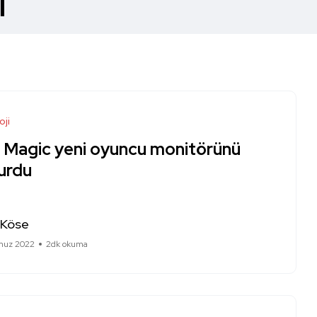
i
oji
 Magic yeni oyuncu monitörünü
urdu
 Köse
muz 2022
2dk okuma