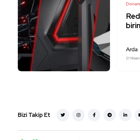
Donan
Red
biri
Arda
21 Nisa
Bizi Takip Et