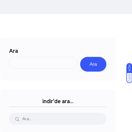
Ara
Ara
AÇIK
KOYU
indir’de ara…