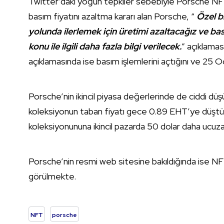
Twitter’daki yoğun tepkiler sebebiyle Porsche NFT’
basım fiyatını azaltma kararı alan Porsche, “
Özel bi
yolunda ilerlemek için üretimi azaltacağız ve b
konu ile ilgili daha fazla bilgi verilecek.
” açıklamas
açıklamasında ise basım işlemlerini açtığını ve 25 O
Porsche’nin ikincil piyasa değerlerinde de ciddi d
koleksiyonun taban fiyatı gece 0.89 EHT’ye düşt
koleksiyonununa ikincil pazarda 50 dolar daha ucuza 
Porsche’nin resmi web sitesine bakıldığında ise N
görülmekte.
NFT
porsche