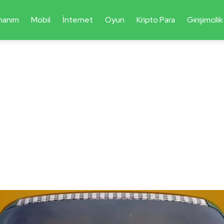
nanım
Mobil
İnternet
Oyun
Kripto Para
Girişimcilik