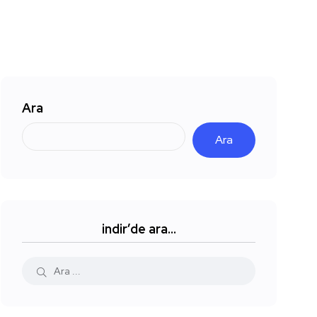
Ara
Ara
indir’de ara…