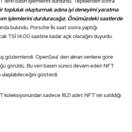
lerin basın işlemlerini durdurdu. Tepkilerden sonra
r topluluk oluşturmak adına iyi deneyimi yaratma
asım işlemlerini durduracağız. Önümüzdeki saatlerde
ında bulundu. Porsche İki saat sonra yaptığı
cak TSİ 14.00 saatine kadar açık olacağını duyurdu.
üşüş gözlemlendi. OpenSea’ den alınan verilere göre
üğü görüldü. Bu veri basım süreci devam eden NFT
ulaşılabileceğini gösterdi.
FT koleksiyonundan sadece 1821 adet NFT’nin satıldığı