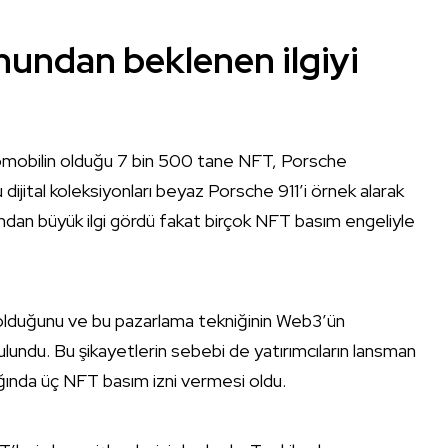
nundan beklenen ilgiyi
tomobilin olduğu 7 bin 500 tane NFT, Porsche
ijital koleksiyonları beyaz Porsche 911’i örnek alarak
afından büyük ilgi gördü fakat birçok NFT basım engeliyle
 olduğunu ve bu pazarlama tekniğinin Web3’ün
undu. Bu şikayetlerin sebebi de yatırımcıların lansman
lığında üç NFT basım izni vermesi oldu.