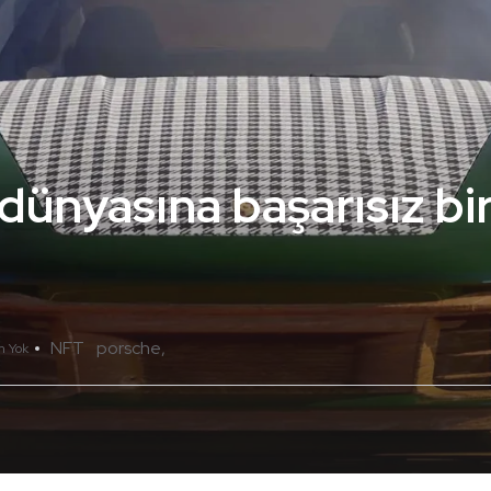
ünyasına başarısız bir 
NFT
porsche
m Yok