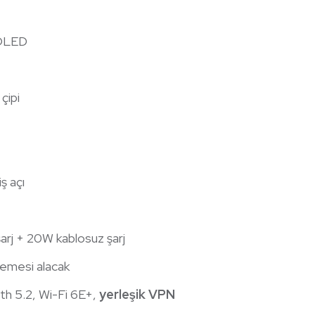
 OLED
çipi
ş açı
arj + 20W kablosuz şarj
lemesi alacak
h 5.2, Wi-Fi 6E+,
yerleşik VPN