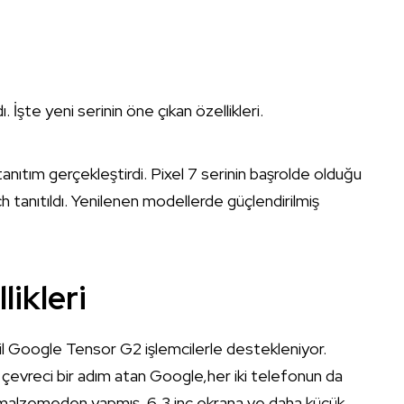
. İşte yeni serinin öne çıkan özellikleri.
 tanıtım gerçekleştirdi. Pixel 7 serinin başrolde olduğu
ch tanıtıldı. Yenilenen modellerde güçlendirilmiş
likleri
sil Google Tensor G2 işlemcilerle destekleniyor.
e çevreci bir adım atan Google,her iki telefonun da
malzemeden yapmış. 6,3 inç ekrana ve daha küçük