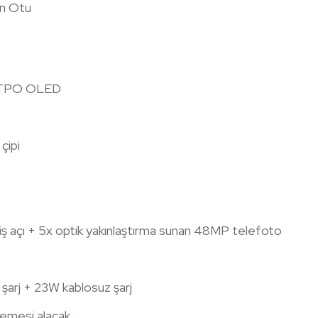
on Otu
Z LTPO OLED
çipi
iş açı + 5x optik yakınlaştırma sunan 48MP telefoto
arj + 23W kablosuz şarj
lemesi alacak