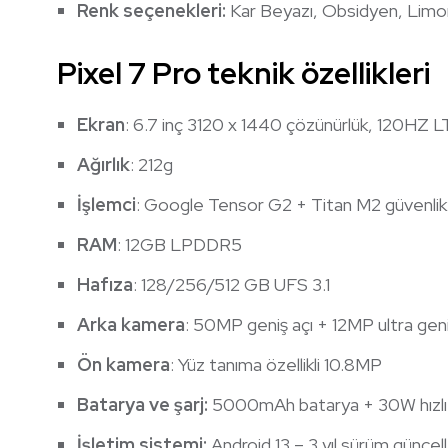
Renk seçenekleri:
Kar Beyazı, Obsidyen, Lim
Pixel 7 Pro teknik özellikleri
Ekran
: 6.7 inç 3120 x 1440 çözünürlük, 120H
Ağırlık
: 212g
İşlemci
: Google Tensor G2 + Titan M2 güvenlik 
RAM
: 12GB LPDDR5
Hafıza
: 128/256/512 GB UFS 3.1
Arka kamera
: 50MP geniş açı + 12MP ultra gen
Ön kamera
: Yüz tanıma özellikli 10.8MP
Batarya ve şarj:
5000mAh batarya + 30W hızlı ş
İşletim sistemi:
Android 13 – 3 yıl sürüm güncel