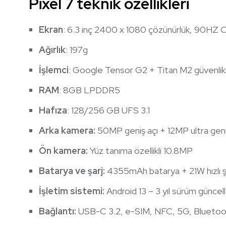
Pixel 7 teknik özellikleri
Ekran
: 6.3 inç 2400 x 1080 çözünürlük, 90HZ
Ağırlık
: 197g
İşlemci
: Google Tensor G2 + Titan M2 güvenlik 
RAM
: 8GB LPDDR5
Hafıza
: 128/256 GB UFS 3.1
Arka kamera:
50MP geniş açı + 12MP ultra geni
Ön kamera:
Yüz tanıma özellikli 10.8MP
Batarya ve şarj:
4355mAh batarya + 21W hızlı ş
İşletim sistemi:
Android 13 – 3 yıl sürüm güncel
Bağlantı:
USB-C 3.2, e-SIM, NFC, 5G, Bluetoot