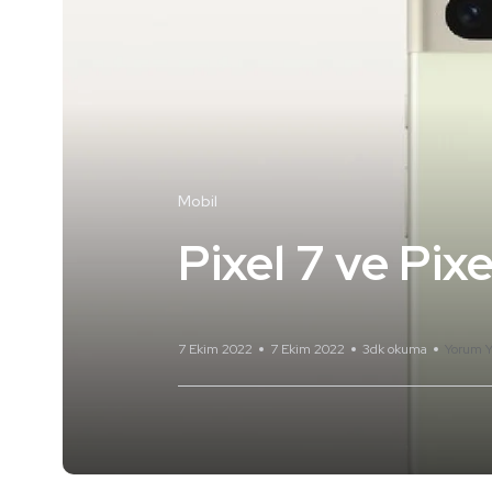
Mobil
Pixel 7 ve Pixe
7 Ekim 2022
7 Ekim 2022
3dk okuma
Yorum Y