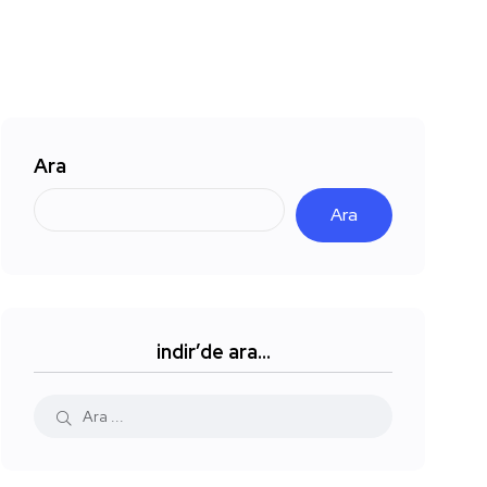
Ara
Ara
indir’de ara…