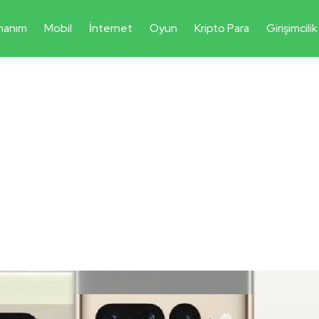
nanım
Mobil
İnternet
Oyun
Kripto Para
Girişimcilik