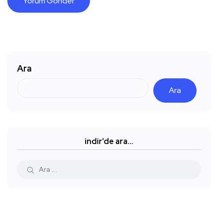
Ara
Ara
indir’de ara…