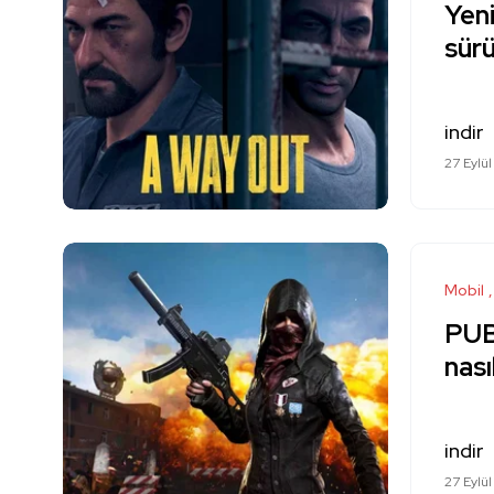
Yen
sür
indir
27 Eylül
Mobil
PUB
nası
indir
27 Eylül