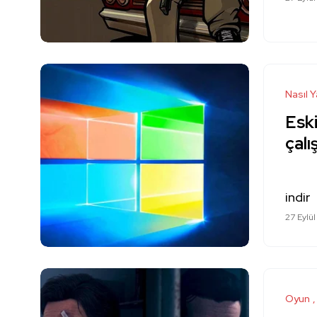
Nasıl Y
Eski
çalış
indir
27 Eylül
Oyun