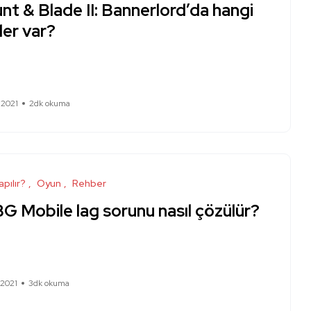
t & Blade II: Bannerlord’da hangi
ler var?
 2021
2dk okuma
apılır?
Oyun
Rehber
G Mobile lag sorunu nasıl çözülür?
 2021
3dk okuma