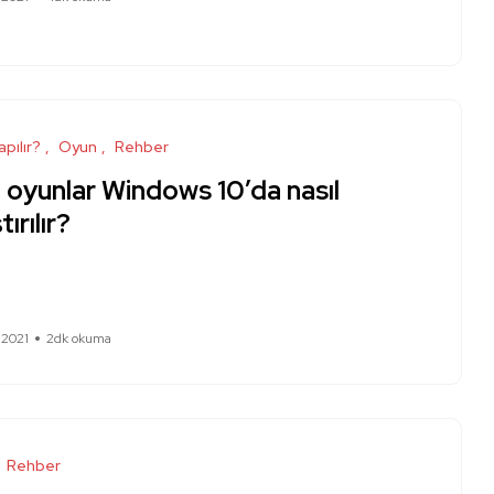
apılır?
Oyun
Rehber
 oyunlar Windows 10’da nasıl
tırılır?
 2021
2dk okuma
Rehber