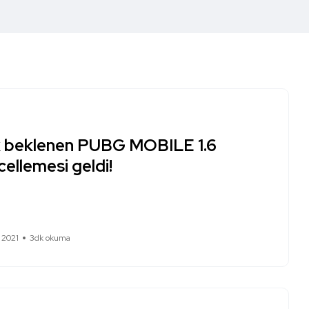
 beklenen PUBG MOBILE 1.6
ellemesi geldi!
 2021
3dk okuma