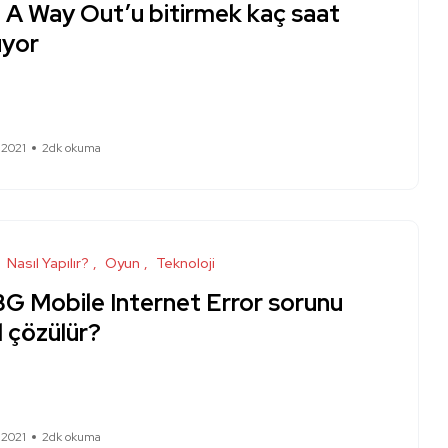
i A Way Out’u bitirmek kaç saat
üyor
 2021
2dk okuma
Nasıl Yapılır?
Oyun
Teknoloji
G Mobile Internet Error sorunu
l çözülür?
 2021
2dk okuma