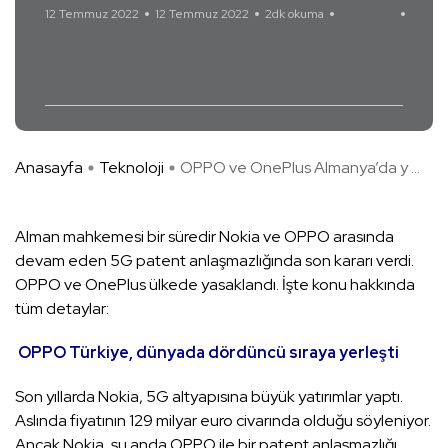
12 Temmuz 2022
12 Temmuz 2022
2dk okuma
Yorum Yok
Nokia
OPPO
OPPO ve OnePlus Almanya’da yasaklandı
Anasayfa
Teknoloji
OPPO ve OnePlus Almanya’da y ...
Alman mahkemesi bir süredir Nokia ve OPPO arasında
devam eden 5G patent anlaşmazlığında son kararı verdi.
OPPO ve OnePlus ülkede yasaklandı. İşte konu hakkında
tüm detaylar:
OPPO Türkiye, dünyada dördüncü sıraya yerleşti
Son yıllarda Nokia, 5G altyapısına büyük yatırımlar yaptı.
Aslında fiyatının 129 milyar euro civarında olduğu söyleniyor.
Ancak Nokia, şu anda OPPO ile bir patent anlaşmazlığı