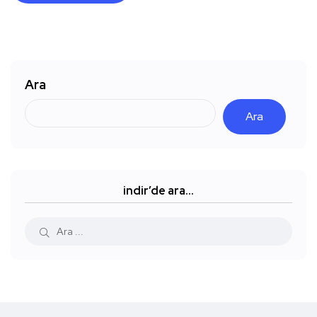
Ara
Ara
indir’de ara…