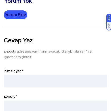
Yorum Yok
Yorum Ekle
AÇIK
KOYU
Cevap Yaz
E-posta adresiniz yayınlanmayacak.
Gerekli alanlar
*
ile
işaretlenmişlerdir
İsim Soyad
*
Eposta
*