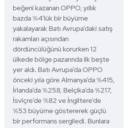
beğeni kazanan OPPO, yıllık
bazda %4’lük bir büyüme
yakalayarak Batı Avrupa’daki satış
rakamları açısından
dördüncülüğünü korurken 12
ülkede bölge pazarında ilk beşte
yer aldı. Batı Avrupa’da OPPO
önceki yıla göre Almanya’da %415,
İrlanda’da %258, Belçika’da %217,
İsviçre’de %82 ve İngiltere’de
%53 büyüme göstererek güçlü
bir performans sergiledi. Bunlara