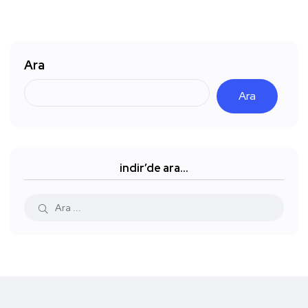
Ara
Ara
indir’de ara…