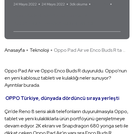
24 Mayıs 2022
24 Mayıs 2022
3dk okuma
Yorum Yok
Enco Buds R
OPPO
Oppo Pad Air
Oppo Pad Air ve Enco Buds R tanıtıldı
Anasayfa
Teknoloji
Oppo Pad Air ve Enco Buds R ta ...
Oppo Pad Air ve Oppo Enco Buds R duyuruldu. Oppo’nun
en yeni kablosuz tableti ve kulaklığı neler sunuyor?
Ayrıntılar burada.
OPPO Türkiye, dünyada dördüncü sıraya yerleşti
Çin’de Reno 8 serisi akıllı telefonların duyurulmasıyla Oppo,
tablet ve yeni kulaklıklarla ürün portföyünü genişletmeye
devam ediyor. 2K ekranı ve Snapdragon 680 yonga seti ile
dikkat çeken Oppo Pad Air’in yanı sıra Enco Buds R