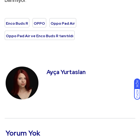
bilinmiyor.
Enco Buds R
OPPO
Oppo Pad Air
Oppo Pad Air ve Enco Buds R tanıtıldı
Ayça Yurtaslan
AÇIK
KOYU
Yorum Yok