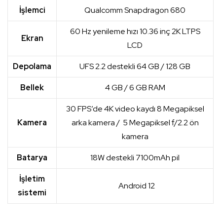
İşlemci
Qualcomm Snapdragon 680
60 Hz yenileme hızı 10.36 inç 2K LTPS
Ekran
LCD
Depolama
UFS 2.2 destekli 64 GB / 128 GB
Bellek
4 GB / 6 GB RAM
30 FPS’de 4K video kaydı 8 Megapiksel
Kamera
arka kamera / 5 Megapiksel f/2.2 ön
kamera
Batarya
18W destekli 7100mAh pil
İşletim
Android 12
sistemi