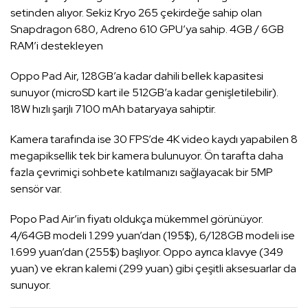
setinden alıyor. Sekiz Kryo 265 çekirdeğe sahip olan
Snapdragon 680, Adreno 610 GPU’ya sahip. 4GB / 6GB
RAM’i destekleyen
Oppo Pad Air, 128GB’a kadar dahili bellek kapasitesi
sunuyor (microSD kart ile 512GB’a kadar genişletilebilir).
18W hızlı şarjlı 7100 mAh bataryaya sahiptir.
Kamera tarafında ise 30 FPS’de 4K video kaydı yapabilen 8
megapiksellik tek bir kamera bulunuyor. Ön tarafta daha
fazla çevrimiçi sohbete katılmanızı sağlayacak bir 5MP
sensör var.
Popo Pad Air’in fiyatı oldukça mükemmel görünüyor.
4/64GB modeli 1.299 yuan’dan (195$), 6/128GB modeli ise
1.699 yuan’dan (255$) başlıyor. Oppo ayrıca klavye (349
yuan) ve ekran kalemi (299 yuan) gibi çeşitli aksesuarlar da
sunuyor.