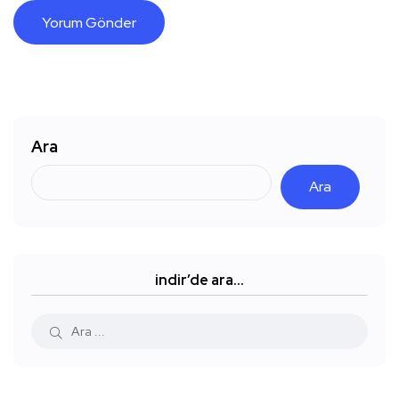
Ara
Ara
indir’de ara…