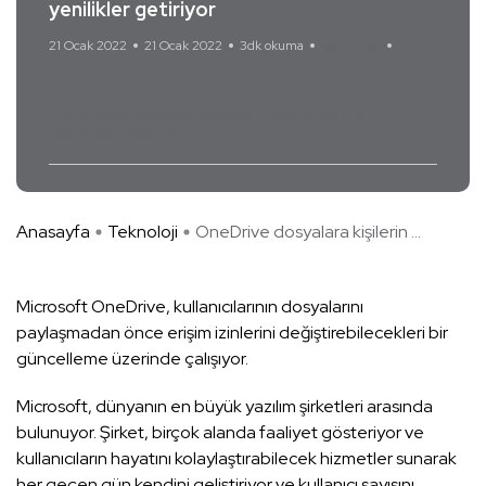
yenilikler getiriyor
21 Ocak 2022
21 Ocak 2022
3dk okuma
Yorum Yok
OneDrive
OneDrive dosyalara kişilerin erişimiyle ilgili
yenilikler getiriyor
Anasayfa
Teknoloji
OneDrive dosyalara kişilerin ...
Microsoft OneDrive, kullanıcılarının dosyalarını
paylaşmadan önce erişim izinlerini değiştirebilecekleri bir
güncelleme üzerinde çalışıyor.
Microsoft, dünyanın en büyük yazılım şirketleri arasında
bulunuyor. Şirket, birçok alanda faaliyet gösteriyor ve
kullanıcıların hayatını kolaylaştırabilecek hizmetler sunarak
her geçen gün kendini geliştiriyor ve kullanıcı sayısını