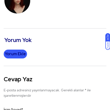
AÇIK
Yorum Yok
KOYU
Yorum Ekle
Cevap Yaz
E-posta adresiniz yayınlanmayacak.
Gerekli alanlar
*
ile
işaretlenmişlerdir
İsim Soyad
*