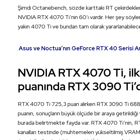
Şimdi Octanebench, sözde karttaki RT çekirdeklerini
NVIDIA RTX 4070 Ti’nin 60’ı vardır. Her şey söyle
yakın 4070 Ti ve bundan tam olarak yararlanabilece
Asus ve Noctua’nın GeForce RTX 40 Serisi Anaka
NVIDIA RTX 4070 Ti, i
puanında RTX 3090 Ti’d
RTX 4070 Ti 725,3 puan alırken RTX 3090 Ti 688,17 
puanın, sonuçların büyük ölçüde bir araya getirildiği
burada belirtmekte fayda var. RTX 4070 Ti’nin, RTX
kanalları testinde (muhtemelen yükseltilmiş VRAM