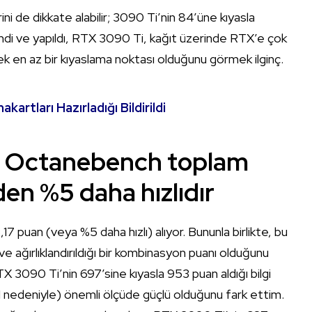
 de dikkate alabilir; 3090 Ti’nin 84’üne kıyasla
ndi ve yapıldı, RTX 3090 Ti, kağıt üzerinde RTX’e çok
k en az bir kıyaslama noktası olduğunu görmek ilginç.
rtları Hazırladığı Bildirildi
lk Octanebench toplam
en %5 daha hızlıdır
puan (veya %5 daha hızlı) alıyor. Bununla birlikte, bu
 ve ağırlıklandırıldığı bir kombinasyon puanı olduğunu
 3090 Ti’nin 697’sine kıyasla 953 puan aldığı bilgi
 nedeniyle) önemli ölçüde güçlü olduğunu fark ettim.