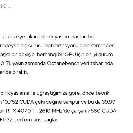
0 ...
st düzeye çıkarabilen kıyaslamalardan biri
e neredeyse hiç sürücü optimizasyonu gerektirmeden
 Başka bir deyişle, herhangi bir GPU için en iyi durum
70 Ti, yakın zamanda Octanebench veri tabanında
ride bıraktı.
ir kıyaslama ile uğraştığımıza göre, önce teorik
n 10.752 CUDA çekirdeğine sahiptir ve bu da 39,99
ndan RTX 4070 Ti, 2610 MHz’de çalışan 7680 CUDA
 FP32 performansı sağlar.