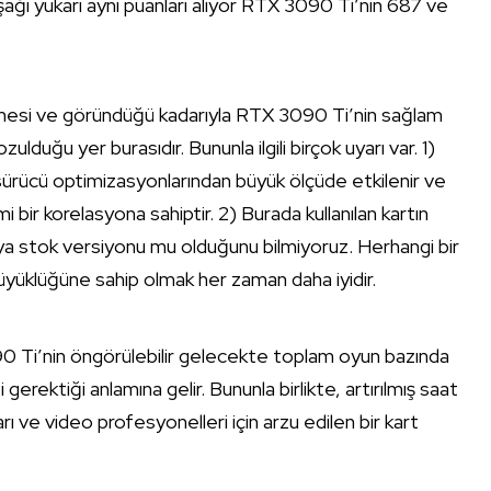
ağı yukarı aynı puanları alıyor RTX 3090 Ti’nin 687 ve
tmesi ve göründüğü kadarıyla RTX 3090 Ti’nin sağlam
ulduğu yer burasıdır. Bununla ilgili birçok uyarı var. 1)
, sürücü optimizasyonlarından büyük ölçüde etkilenir ve
bir korelasyona sahiptir. 2) Burada kullanılan kartın
a stok versiyonu mu olduğunu bilmiyoruz. Herhangi bir
üklüğüne sahip olmak her zaman daha iyidir.
0 Ti’nin öngörülebilir gelecekte toplam oyun bazında
ektiği anlamına gelir. Bununla birlikte, artırılmış saat
arı ve video profesyonelleri için arzu edilen bir kart