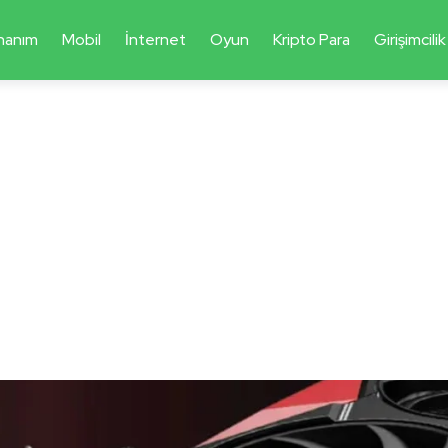
nanım
Mobil
İnternet
Oyun
Kripto Para
Girişimcilik