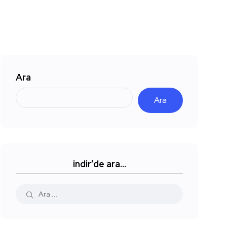
Ara
Ara
indir’de ara…