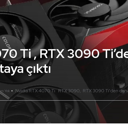
70 Ti , RTX 3090 Ti’d
taya çıktı
Nvidia RTX 4070 Ti
RTX 3090
RTX 3090 Ti'den daha h
um Yok