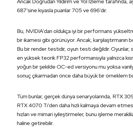
Ancak Doğrudan Yıldırım ve Yol İzleme tarafında, aş
687’sine kıyasla puanlar 705 ve 696’dır.
Bu, NVIDIA’dan oldukça iyi bir performans yüksel
bir ikamesi gibi görünüyor. Ancak, karşılaştırmanın boz
Bu bir render testidir, oyun testi değildir. Oyunlar
en yüksek teorik FP32 performansıyla yalnızca kısmi 
yoğun bir şekilde OC-ed versiyonu mu yoksa vanily
sonuç çıkarmadan önce daha büyük bir örneklem büy
Tüm bunlar, gerçek dünya senaryolarında, RTX 309
RTX 4070 Ti’den daha hızlı kalmaya devam etmesi ger
hızları ve mimari iyileştirmeler, bunu işleme meraklıl
haline getirebilir.