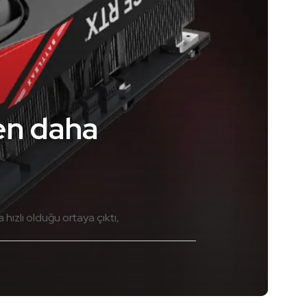
en daha
ızlı olduğu ortaya çıktı