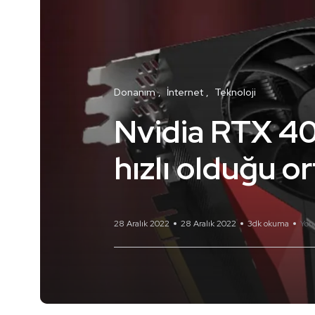
Donanım
İnternet
Teknoloji
Nvidia RTX 40
hızlı olduğu or
28 Aralık 2022
28 Aralık 2022
3dk okuma
Yor