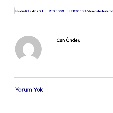
Nvidia RTX 4070 Ti
RTX 3090
RTX 3090 Ti'den daha hızlı old
Can Öndeş
Yorum Yok