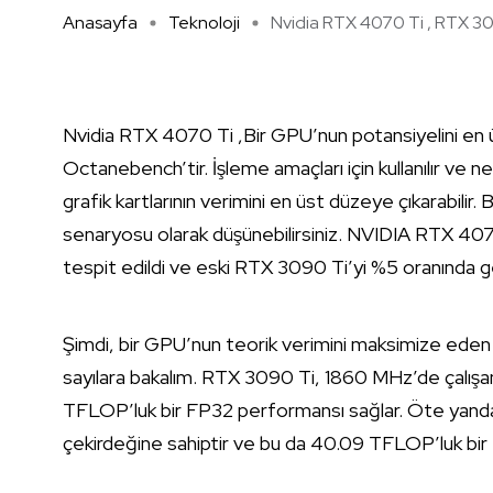
Anasayfa
Teknoloji
Nvidia RTX 4070 Ti , RTX 309
Nvidia RTX 4070 Ti ,Bir GPU’nun potansiyelini en ü
Octanebench’tir. İşleme amaçları için kullanılır v
grafik kartlarının verimini en üst düzeye çıkarabilir.
senaryosu olarak düşünebilirsiniz. NVIDIA RTX 40
tespit edildi ve eski RTX 3090 Ti’yi %5 oranında ge
Şimdi, bir GPU’nun teorik verimini maksimize eden b
sayılara bakalım. RTX 3090 Ti, 1860 MHz’de çalışa
TFLOP’luk bir FP32 performansı sağlar. Öte ya
çekirdeğine sahiptir ve bu da 40.09 TFLOP’luk bir