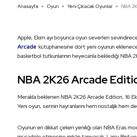
Anasayfa
Oyun
Yeni Çıkacak Oyunlar
NBA 2K2
Apple, Ekim ayı boyunca oyun severleri sevindirecek
Arcade
kütüphanesine dört yeni oyunun ekleneceği
basketbol tutkunlarının heyecanla beklediği NBA 2
NBA 2K26 Arcade Editio
Merakla beklenen NBA 2K26 Arcade Edition, 16 Ekim
Yeni oyun, serinin hayranlarını hem nostaljik hem 
Oyunun en dikkat çeken yeniliği olan NBA Eras mod
mücadele etmesine imkân tanıyacak. Larry Bird v