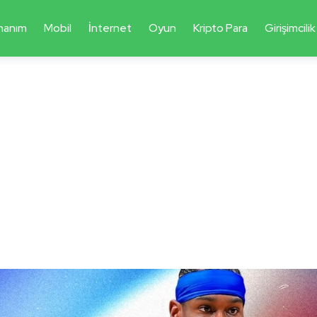
nanım
Mobil
İnternet
Oyun
Kripto Para
Girişimcilik