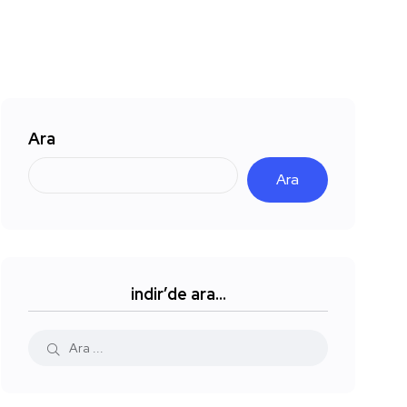
Ara
Ara
indir’de ara…