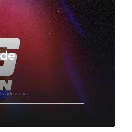
’de
rcade Edition