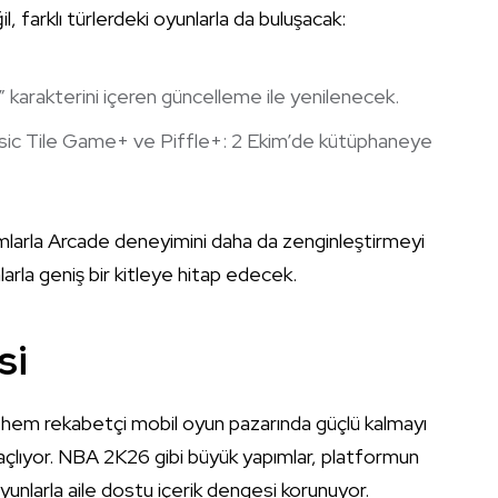
, farklı türlerdeki oyunlarla da buluşacak:
karakterini içeren güncelleme ile yenilenecek.
sic Tile Game+ ve Piffle+: 2 Ekim’de kütüphaneye
arla Arcade deneyimini daha da zenginleştirmeyi
arla geniş bir kitleye hitap edecek.
si
k hem rekabetçi mobil oyun pazarında güçlü kalmayı
maçlıyor. NBA 2K26 gibi büyük yapımlar, platformun
oyunlarla aile dostu içerik dengesi korunuyor.