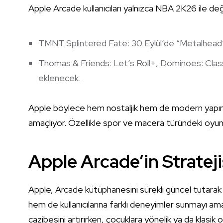
Apple Arcade kullanıcıları yalnızca NBA 2K26 ile değil
TMNT Splintered Fate: 30 Eylül’de “Metalhead” 
Thomas & Friends: Let’s Roll+, Dominoes: Clas
eklenecek.
Apple böylece hem nostaljik hem de modern yapıml
amaçlıyor. Özellikle spor ve macera türündeki oyunl
Apple Arcade’in Strateji
Apple, Arcade kütüphanesini sürekli güncel tutara
hem de kullanıcılarına farklı deneyimler sunmayı a
cazibesini artırırken, çocuklara yönelik ya da klasik 