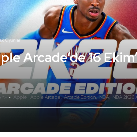
ak Oyunlar
le Arcade’de 16 Ekim
Apple
Apple Arcade
Arcade Edition
NBA
NBA 2K26 A
 Yok