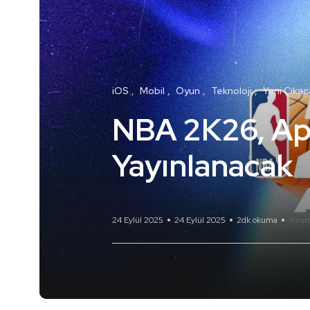
iOS
Mobil
Oyun
Teknoloji
Yeni Çıkac
NBA 2K26, App
Yayınlanacak
24 Eylül 2025
24 Eylül 2025
2dk okuma
Yorum