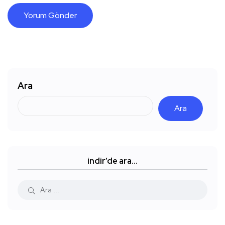
Ara
Ara
indir’de ara…