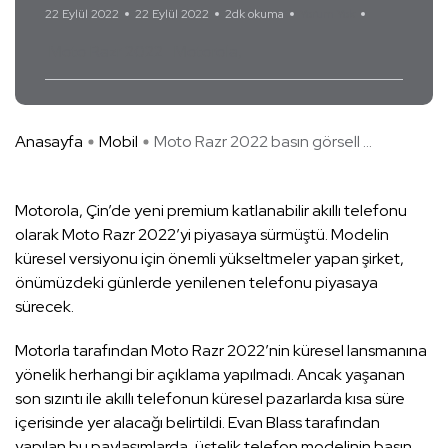
22 Eylül 2022
22 Eylül 2022
2dk okuma
Yorum Yok
Moto Razr 2022
Motorola
Anasayfa
Mobil
Moto Razr 2022 basın görsell ...
Motorola, Çin’de yeni premium katlanabilir akıllı telefonu
olarak Moto Razr 2022’yi piyasaya sürmüştü. Modelin
küresel versiyonu için önemli yükseltmeler yapan şirket,
önümüzdeki günlerde yenilenen telefonu piyasaya
sürecek.
Motorla tarafından Moto Razr 2022’nin küresel lansmanına
yönelik herhangi bir açıklama yapılmadı. Ancak yaşanan
son sızıntı ile akıllı telefonun küresel pazarlarda kısa süre
içerisinde yer alacağı belirtildi. Evan Blass tarafından
yapılan bu paylaşımlarda, üstelik telefon modelinin basın