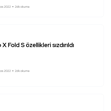
tos 2022
2dk okuma
 X Fold S özellikleri sızdırıldı
tos 2022
2dk okuma