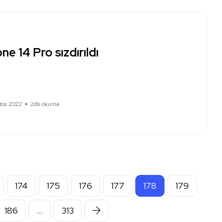
ne 14 Pro sızdırıldı
tos 2022
2dk okuma
174
175
176
177
178
179
186
…
313