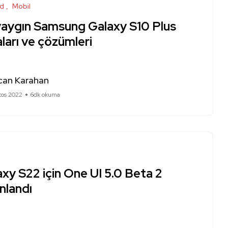
id
Mobil
yaygın Samsung Galaxy S10 Plus
ları ve çözümleri
can Karahan
tos 2022
6dk okuma
xy S22 için One UI 5.0 Beta 2
nlandı