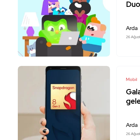
Duo
Arda
26 Ağus
Mobil
Gal
gele
Arda
26 Ağus