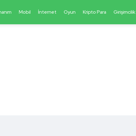
nanım
Mobil
İnternet
Oyun
Kripto Para
Girişimcilik