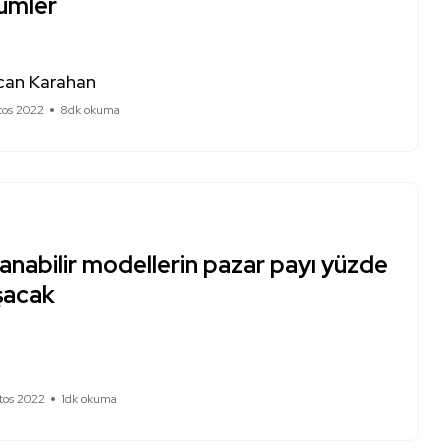
ümler
can Karahan
tos 2022
8dk okuma
anabilir modellerin pazar payı yüzde
aşacak
tos 2022
1dk okuma