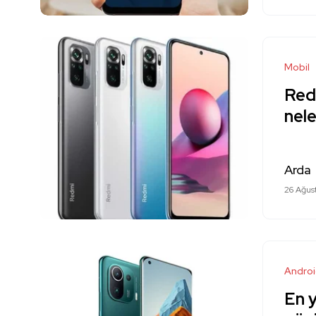
Mobil
Redm
nel
Arda
26 Ağus
Andro
En y