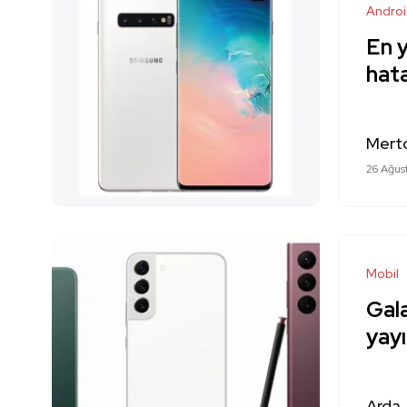
Andro
En 
hata
Mert
26 Ağus
Mobil
Gala
yayı
Arda