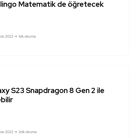
lingo Matematik de öğretecek
tos 2022
1dk okuma
axy S23 Snapdragon 8 Gen 2 ile
bilir
tos 2022
2dk okuma