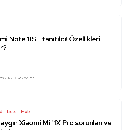
i Note 11SE tanıtıldı! Özellikleri
er?
tos 2022
2dk okuma
id
Liste
Mobil
aygın Xiaomi Mi 11X Pro sorunları ve