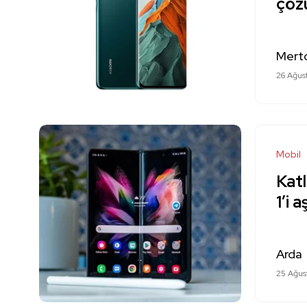
çöz
Mert
26 Ağus
Mobil
Katl
1’i 
Arda
25 Ağus