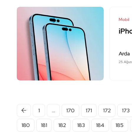
Mobil
iPho
Arda
25 Ağus
1
…
170
171
172
173
180
181
182
183
184
185