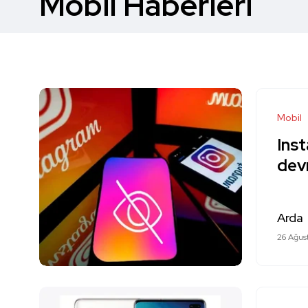
Mobil Haberleri
Mobil
Inst
devr
Arda
26 Ağus