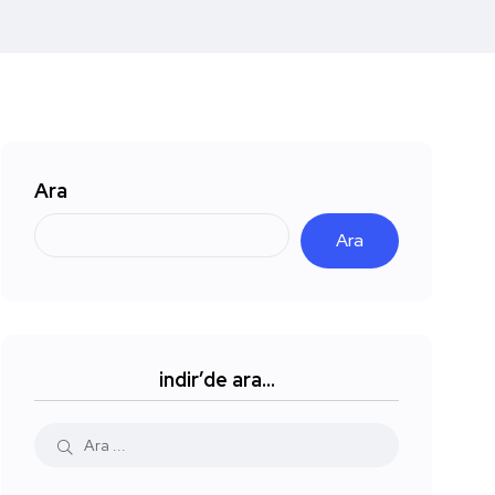
Ara
Ara
indir’de ara…