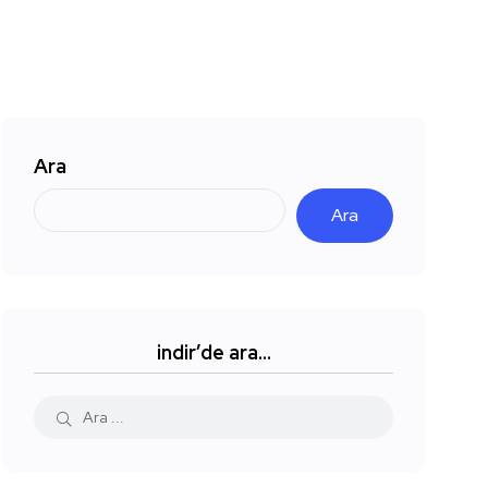
Ara
Ara
indir’de ara…