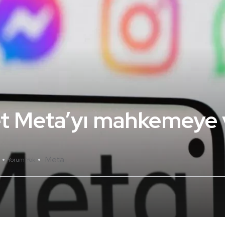
ket Meta’yı mahkemeye 
Meta
Yorum Yok