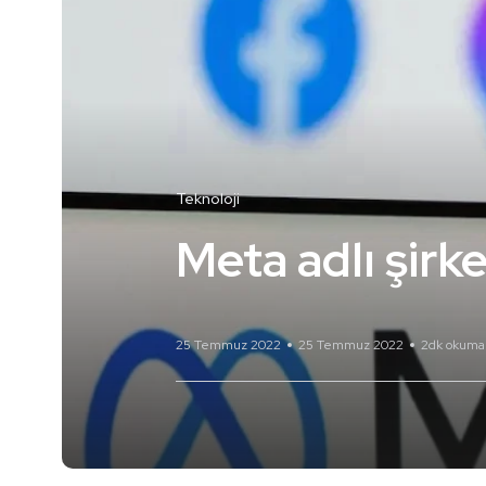
Teknoloji
Meta adlı şir
25 Temmuz 2022
25 Temmuz 2022
2dk okuma