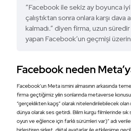
“Facebook ile sekiz ay boyunca iy
çalıştıktan sonra onlara karşı dav
kalmadı.” diyen firma, uzun süredir 
yapan Facebook’un geçmişi üzerinde
Facebook neden Meta’ya
Facebook’un Meta ismini almasının arkasında temel
firma geçtiğimiz yılın sonlarında metaverse konusu
“gerçeklikten kaçış” olarak nitelendirilebilecek ola
dünya olarak ses getirdi. Bilim kurgu filmlerinde sı
oyun ve eğlence için farklı sürümleri var)” adı veri
birleştiren şirket, dijital avatarlar ile etkileşime ge