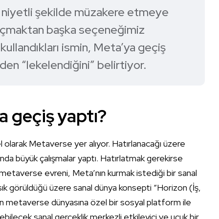
i niyetli şekilde müzakere etmeye
a açmaktan başka seçeneğimiz
kullandıkları ismin, Meta’ya geçiş
n “lekelendiğini” belirtiyor.
 geçiş yaptı?
 olarak Metaverse yer alıyor. Hatırlanacağı üzere
nda büyük çalışmalar yaptı. Hatırlatmak gerekirse
n metaverse evreni, Meta’nın kurmak istediği bir sanal
k sık görüldüğü üzere sanal dünya konsepti “Horizon (İş,
len metaverse dünyasına özel bir sosyal platform ile
çilebilecek sanal gerçeklik merkezli etkileyici ve uçuk bir