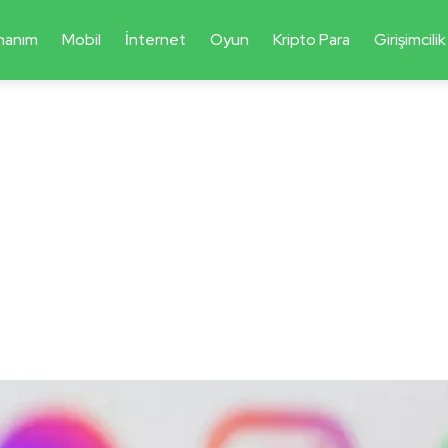
nanım
Mobil
İnternet
Oyun
Kripto Para
Girişimcilik