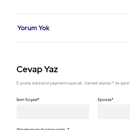
Yorum Yok
Cevap Yaz
E-posta adresiniz yayınlanmayacak.
Gerekli alanlar
*
ile işar
İsim Soyad
*
Eposta
*
Yorumunuzu buraya yazın...
*