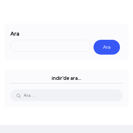
Ara
Ara
indir’de ara…