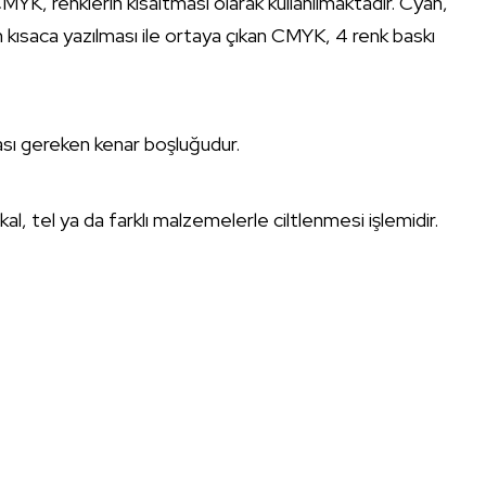
CMYK, renklerin kısaltması olarak kullanılmaktadır. Cyan,
 kısaca yazılması ile ortaya çıkan CMYK, 4 renk baskı
ması gereken kenar boşluğudur.
tkal, tel ya da farklı malzemelerle ciltlenmesi işlemidir.