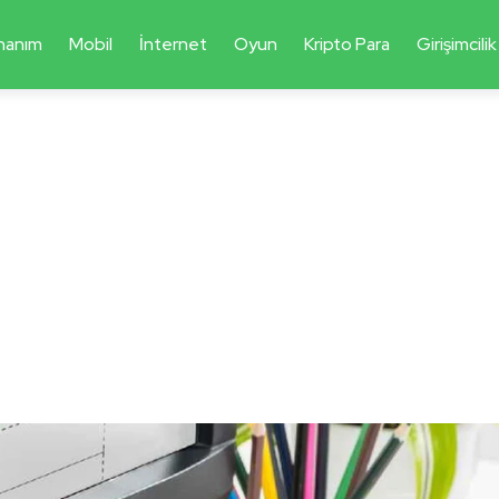
nanım
Mobil
İnternet
Oyun
Kripto Para
Girişimcilik