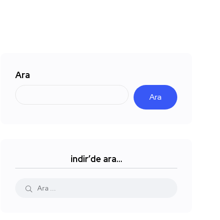
Ara
Ara
indir’de ara…