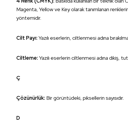
4 Renk (CMYK):
Baskıda kullanılan bir teknik olan 
Magenta, Yellow ve Key olarak tanımlanan renklerin
yöntemidir.
Cilt Payı:
Yazılı eserlerin, ciltlenmesi adına bırakıl
Ciltleme:
Yazılı eserlerin ciltlenmesi adına dikiş, tu
Ç
Çözünürlük:
Bir görüntüdeki, piksellerin sayısıdır.
D