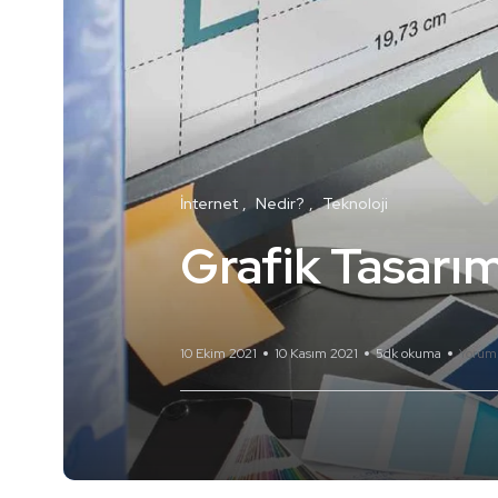
İnternet
Nedir?
Teknoloji
Grafik Tasarım
10 Ekim 2021
10 Kasım 2021
5dk okuma
Yorum