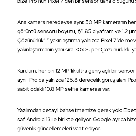
bize Pro’nun Pixel 7’den bir sensör daha olduğunu 
Ana kamera neredeyse aynı: 50 MP kameranın her b
görüntü sensörü boyutu, f/1.85 diyafram ve 1.2 μm p
Çözünürlük” ” yakınlaştırma yalnızca Pixel 7’de mev
yakınlaştırmanın yanı sıra 30x Süper Çözünürlüklü ya
Kurulum, her biri 12 MP’lik ultra geniş açılı bir se
aynı, Pro’da yalnızca 125,8 derecelik görüş alanı P
sabit odaklı 10.8 MP selfie kamerası var.
Yazılımdan detaylı bahsetmemize gerek yok: Elbette
saf Android 13 ile birlikte geliyor. Google ayrıca biz
güvenlik güncellemeleri vaat ediyor.