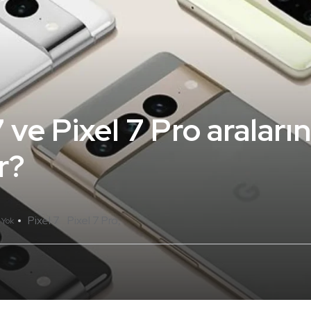
 ve Pixel 7 Pro araları
r?
Pixel 7
Pixel 7 Pro
 Yok