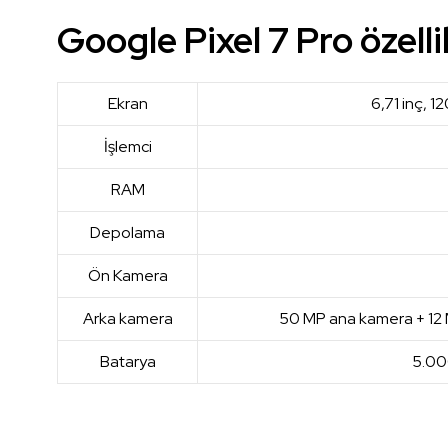
Google Pixel 7 Pro özellik
Ekran
6,71 inç, 1
İşlemci
RAM
Depolama
Ön Kamera
Arka kamera
50 MP ana kamera + 12 M
Batarya
5.000