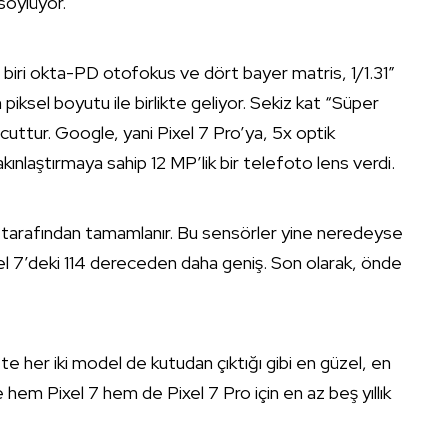
söylüyor.
iri okta-PD otofokus ve dört bayer matris, 1/1.31″
iksel boyutu ile birlikte geliyor. Sekiz kat “Süper
cuttur. Google, yani Pixel 7 Pro’ya, 5x optik
kınlaştırmaya sahip 12 MP’lik bir telefoto lens verdi.
nsör tarafından tamamlanır. Bu sensörler yine neredeyse
ixel 7’deki 114 dereceden daha geniş. Son olarak, önde
 her iki model de kutudan çıktığı gibi en güzel, en
e hem Pixel 7 hem de Pixel 7 Pro için en az beş yıllık