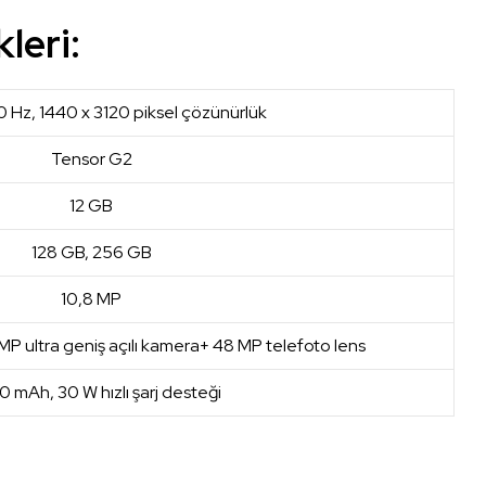
leri:
20 Hz, 1440 x 3120 piksel çözünürlük
Tensor G2
12 GB
128 GB, 256 GB
10,8 MP
P ultra geniş açılı kamera+ 48 MP telefoto lens
 mAh, 30 W hızlı şarj desteği