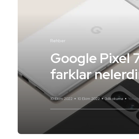
Rehber
Google Pixel 7
farklar nelerdi
10 Ekim 2022
10 Ekim 2022
3dk okuma
Yorum