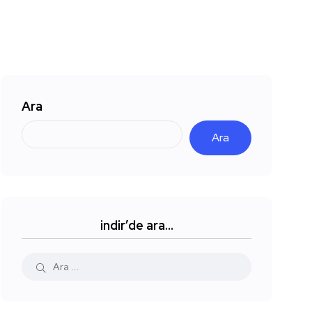
Ara
Ara
indir’de ara…