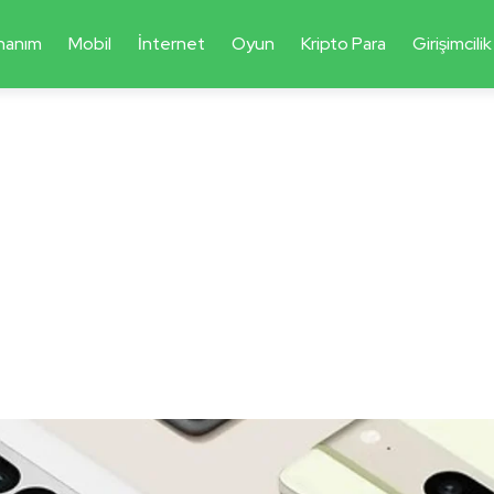
nanım
Mobil
İnternet
Oyun
Kripto Para
Girişimcilik