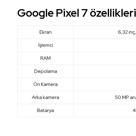
Google Pixel 7 özellikleri
Ekran
6,32 inç
İşlemci
RAM
Depolama
Ön Kamera
Arka kamera
50 MP ana
Batarya
4