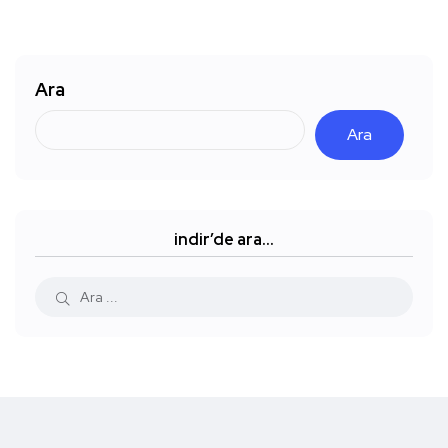
Ara
Ara
indir’de ara…