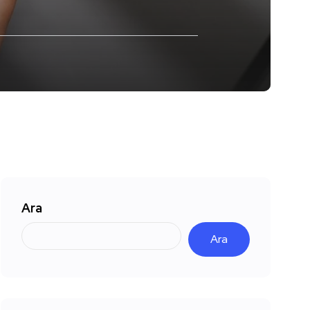
Ara
Ara