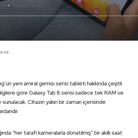
Galaxy Tab S8
 Yok
se ...
n yeni amiral gemisi serisi tableti hakkında çeşitli
len bilgilere göre Galaxy Tab 8 serisi sadece tek RAM ve
e sunulacak. Cihazın yakın bir zaman içerisinde
ardandır.
a “her tarafı kameralarla donatılmış” bir akıllı saat