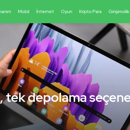
nanım
Mobil
İnternet
Oyun
Kripto Para
Girişimcilik
, tek depolama seçen