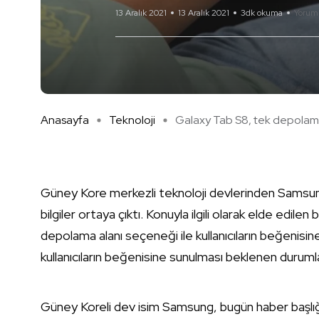
13 Aralık 2021
13 Aralık 2021
3dk okuma
Yorum
Anasayfa
Teknoloji
Galaxy Tab S8, tek depolama 
Güney Kore merkezli teknoloji devlerinden Samsung’u
bilgiler ortaya çıktı. Konuyla ilgili olarak elde edi
depolama alanı seçeneği ile kullanıcıların beğenisin
kullanıcıların beğenisine sunulması beklenen duruml
Güney Koreli dev isim Samsung, bugün haber başlığınd