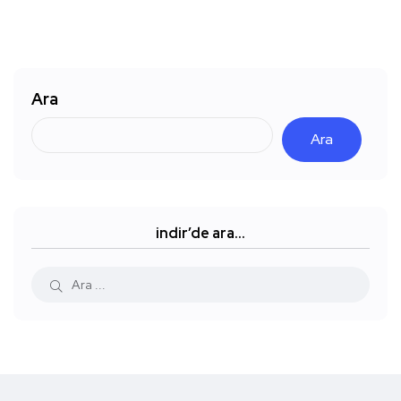
Ara
Ara
indir’de ara…