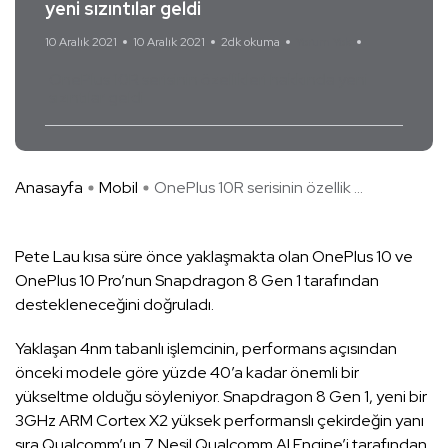
yeni sızıntılar geldi
10 Aralık 2021
10 Aralık 2021
2dk okuma
Yorum Yok
OnePlus 10R serisinin özellikleri hakkında yeni
sızıntılar geldi
Anasayfa
Mobil
OnePlus 10R serisinin özellik ...
Pete Lau kısa süre önce yaklaşmakta olan OnePlus 10 ve
OnePlus 10 Pro’nun Snapdragon 8 Gen 1 tarafından
destekleneceğini doğruladı.
Yaklaşan 4nm tabanlı işlemcinin, performans açısından
önceki modele göre yüzde 40’a kadar önemli bir
yükseltme olduğu söyleniyor. Snapdragon 8 Gen 1, yeni bir
3GHz ARM Cortex X2 yüksek performanslı çekirdeğin yanı
sıra Qualcomm’un 7. Nesil Qualcomm AI Engine’i tarafından