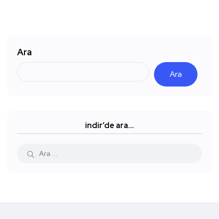
Ara
Ara
indir’de ara…