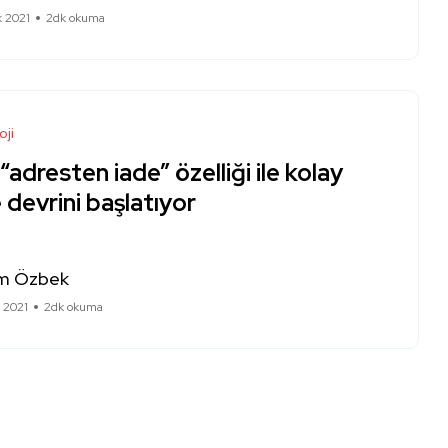
k 2021
2dk okuma
oji
 “adresten iade” özelliği ile kolay
 devrini başlatıyor
m Özbek
 2021
2dk okuma