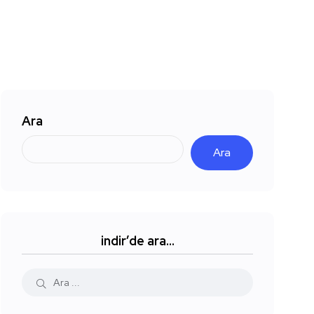
Ara
Ara
indir’de ara…