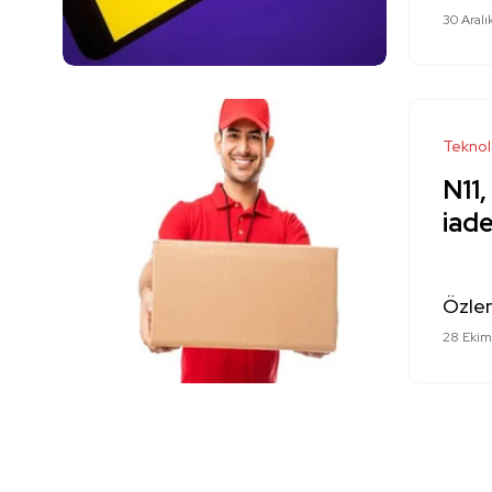
30 Aralı
Teknol
N11,
iade
Özle
28 Ekim