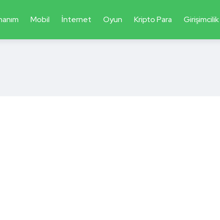
nanım
Mobil
İnternet
Oyun
Kripto Para
Girişimcilik