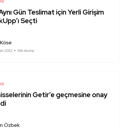
oji
 Aynı Gün Teslimat için Yerli Girişim
kUpp’ı Seçti
 Köse
ran 2022
3dk okuma
oji
hisselerinin Getir’e geçmesine onay
ldi
m Özbek