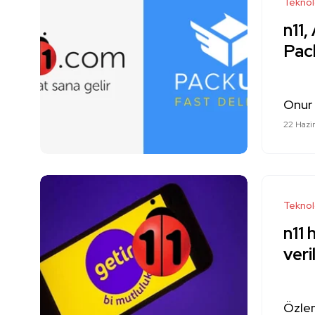
Teknol
n11,
Pac
Onur
22 Hazi
Teknol
n11 
veri
Özle