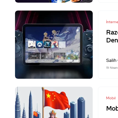
İntern
Raze
Dene
Salih
19 Nisa
Mobil
Mobi