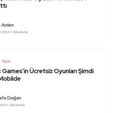
ttı
 Arden
m 2024
3dk okuma
Oyun
 Games’in Ücretsiz Oyunları Şimdi
Mobilde
afa Doğan
2024
2dk okuma