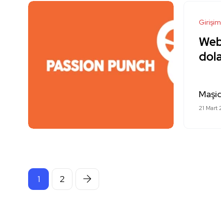
Girişim
Web
dola
Maşid
21 Mart
1
2