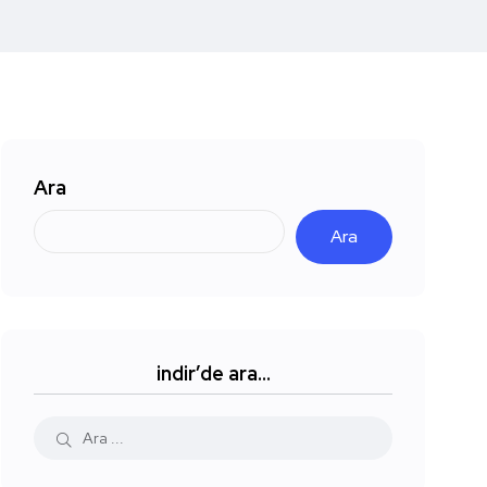
Ara
Ara
indir’de ara…