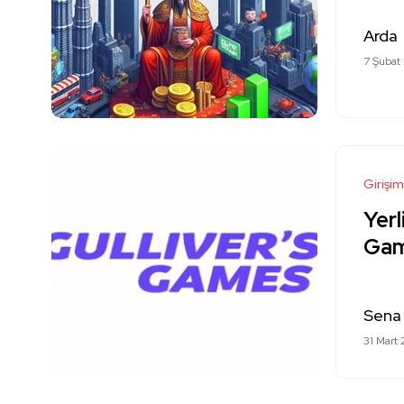
Arda
7 Şubat
Girişim
Yerl
Game
Sena
31 Mart