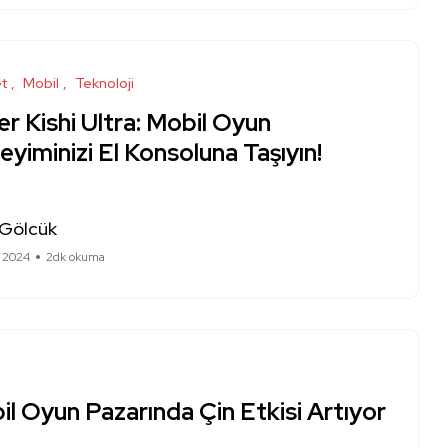
et
Mobil
Teknoloji
r Kishi Ultra: Mobil Oyun
yiminizi El Konsoluna Taşıyın!
 Gölcük
n 2024
2dk okuma
l Oyun Pazarında Çin Etkisi Artıyor