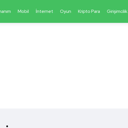
nanım
Mobil
İnternet
Oyun
Kripto Para
Girişimcilik