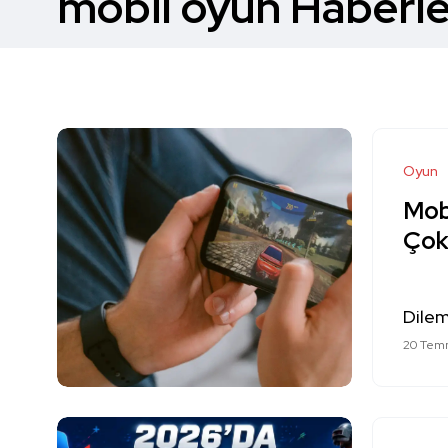
mobil oyun Haberle
Oyun
Mobi
Çok 
Dilem
20 Tem