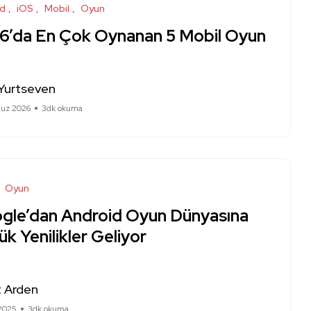
id
iOS
Mobil
Oyun
6’da En Çok Oynanan 5 Mobil Oyun
Yurtseven
uz 2026
3dk okuma
Oyun
gle’dan Android Oyun Dünyasına
k Yenilikler Geliyor
 Arden
 2025
3dk okuma