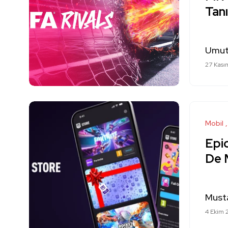
Tanı
Umut
27 Kası
Mobil
Epic
De 
Must
4 Ekim 