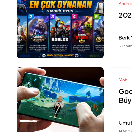
Andro
202
Berk 
5 Temm
Mobil
Goo
Büyü
Umut
14 Mart