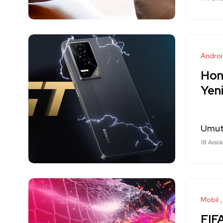
Andro
Hon
Yeni
Umut
18 Aralı
Mobil
FIFA