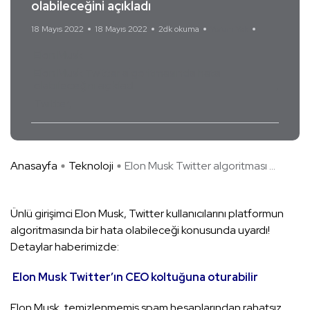
olabileceğini açıkladı
18 Mayıs 2022
18 Mayıs 2022
2dk okuma
Yorum Yok
Elon Musk
Elon Musk Twitter algoritmasında hata
olabileceğini açıkladı
Twitter
Anasayfa
Teknoloji
Elon Musk Twitter algoritması ...
Ünlü girişimci Elon Musk, Twitter kullanıcılarını platformun
algoritmasında bir hata olabileceği konusunda uyardı!
Detaylar haberimizde:
Elon Musk Twitter’ın CEO koltuğuna oturabilir
Elon Musk, temizlenmemiş spam hesaplarından rahatsız