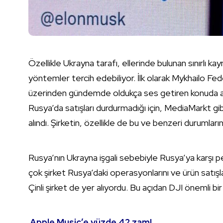
Özellikle Ukrayna tarafı, ellerinde bulunan sınırlı ka
yöntemler tercih edebiliyor. İlk olarak Mykhailo F
üzerinden gündemde oldukça ses getiren konuda adı
Rusya’da satışları durdurmadığı için, MediaMarkt gib
alındı. Şirketin, özellikle de bu ve benzeri durumla
Rusya’nın Ukrayna işgali sebebiyle Rusya’ya karşı
çok şirket Rusya’daki operasyonlarını ve ürün satışl
Çinli şirket de yer alıyordu. Bu açıdan DJI önemli bi
Apple Music’e yüzde 42 zam!