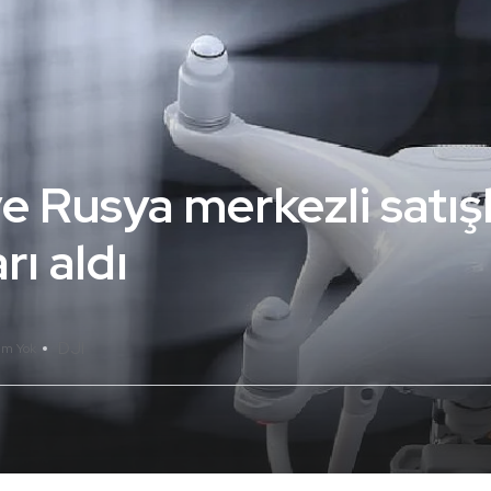
e Rusya merkezli satışl
ı aldı
DJI
um Yok