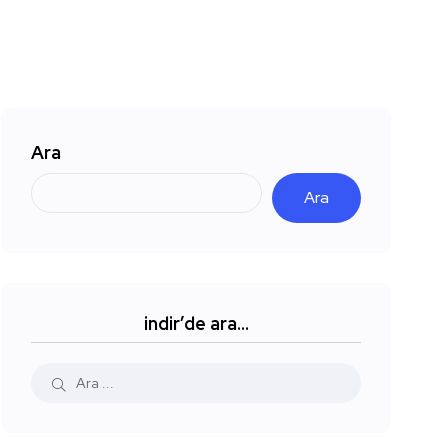
Ara
Ara
indir’de ara…