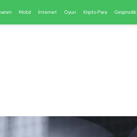
nanım
Mobil
İnternet
Oyun
Kripto Para
Girişimcilik