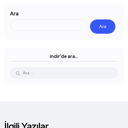
Ara
Ara
indir’de ara…
İlgili Yazılar