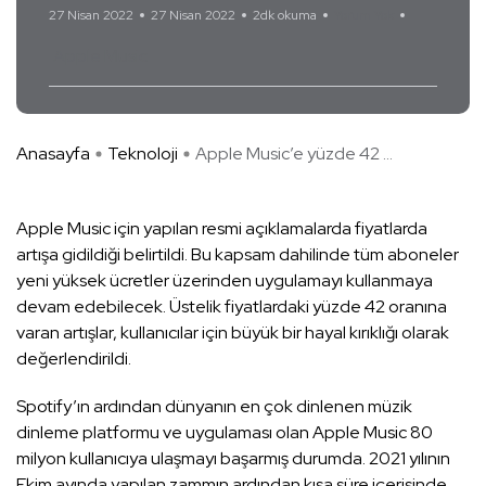
27 Nisan 2022
27 Nisan 2022
2dk okuma
Yorum Yok
Apple Music
Anasayfa
Teknoloji
Apple Music’e yüzde 42 ...
Apple Music için yapılan resmi açıklamalarda fiyatlarda
artışa gidildiği belirtildi. Bu kapsam dahilinde tüm aboneler
yeni yüksek ücretler üzerinden uygulamayı kullanmaya
devam edebilecek. Üstelik fiyatlardaki yüzde 42 oranına
varan artışlar, kullanıcılar için büyük bir hayal kırıklığı olarak
değerlendirildi.
Spotify’ın ardından dünyanın en çok dinlenen müzik
dinleme platformu ve uygulaması olan Apple Music 80
milyon kullanıcıya ulaşmayı başarmış durumda. 2021 yılının
Ekim ayında yapılan zammın ardından kısa süre içerisinde