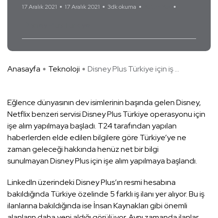
17 Aralık 2021
17 Aralık 2021
3dk okuma
Yorum Yok
Disney Plus Türkiye
Anasayfa
Teknoloji
Disney Plus Türkiye için iş ...
Eğlence dünyasının dev isimlerinin başında gelen Disney,
Netflix benzeri servisi Disney Plus Türkiye operasyonu için
işe alım yapılmaya başladı. T24 tarafından yapılan
haberlerden elde edilen bilgilere göre Türkiye’ye ne
zaman geleceği hakkında henüz net bir bilgi
sunulmayan Disney Plus için işe alım yapılmaya başlandı.
LinkedIn üzerindeki Disney Plus’ın resmi hesabına
bakıldığında Türkiye özelinde 5 farklı iş ilanı yer alıyor. Bu iş
ilanlarına bakıldığında ise İnsan Kaynakları gibi önemli
alanların daha yeni aldığı görülüyor. Aynı zamanda ilanlar