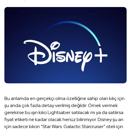
Bu anlamda en gerçekçi olma özelliğine sahip olan kılıç için
şu anda çok fazla detay verilmiş değildir. Örnek vermek
gerekirse bu ışın kılıcı Lightsaber satılacak mı ya da satılırsa
fiyat etiketi ne kadar olacak henüz bilinmiyor. Disney şu an
için sadece kılıcın “Star Wars: Galactic Starcruiser” oteli için