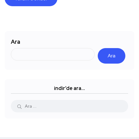
Ara
Ara
indir’de ara…