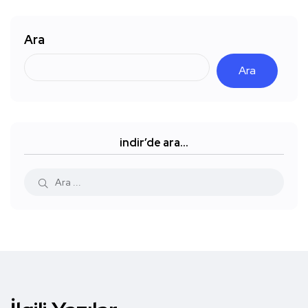
Ara
Ara
indir’de ara…