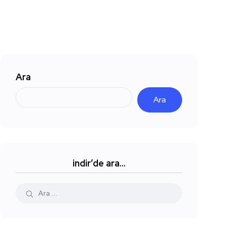
Ara
Ara
indir’de ara…