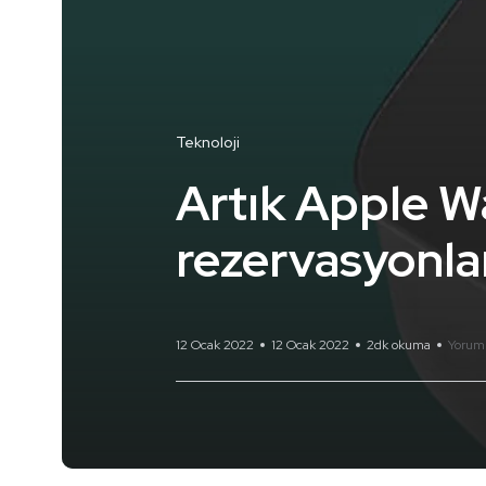
Teknoloji
Artık Apple W
rezervasyonla
12 Ocak 2022
12 Ocak 2022
2dk okuma
Yorum