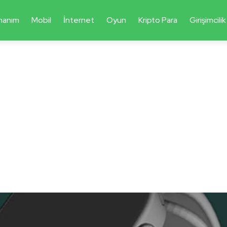
nanım
Mobil
İnternet
Oyun
Kripto Para
Girişimcilik