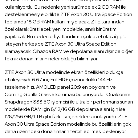
kullanılıyordu. Bu nedenle yeni sürümde ek 2 GB RAM ile
desteklenmesiyle birlikte ZTE Axon 30 Ultra Space Edition
toplamda 18 GB RAM kullanılmış olacak. ZTE tarafından
özel olarak üretilecek yeni modelde, sınırlı bir üretim
yapılacak. Bu nedenle fiyatlandırma çok özel olacağı gibi
isteyen herkes de ZTE Axon 30 Ultra Space Edition
alamayacak. Cihazda RAM ve depolama alanı dışında diğer
teknik donanımların neler olduğu bilinmiyor.
ZTE Axon 30 Ultra modelinde ekran özellikleri oldukça
etkileyiciydi. 6.67 inç Full HD+ çözünürlüklü 144 Hz
tazeleme hızı, AMOLED panel 20:9 en boy oranı ve
Corning Gorilla Glass 5 koruması bulunuyordu. Qualcomm
Snapdragon 888 5G işlemcisi ile ultra bir performans sunan
modellerde RAM için 8/12/16 GB depolama alanı için ise
128/256 GB/1 TB gibi farklı seçenekler sunuluyordu. ZTE
Axon 30 Ultra Space Edition modelinde bu özelliklerin çok
daha üzerindeki donanımların tercih edilmesi bekleniyor.