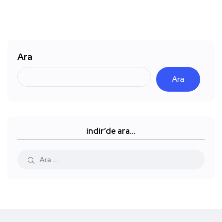
Ara
Ara
indir’de ara…