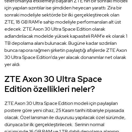
telefonlarıyla etkilemeyi başaran ZTE’nin bir sonraki modeli
için yapılan sızıntılar ise şimdiden heyecan yarattı. Zira bir
sonraki modeliyle sektörde bir ilki gerçekleştirecek olan
ZTE, 18 GB RAM’e sahip modeliyle performansları alt üst
edecek. ZTE Axon 30 Ultra Space Edition olarak
adlandırılacak modelde yüksek kapasiteli RAM’e ek olarak 1
TB depolama alanı bulunacak. Bugüne kadar sızdırılan
bunca rapora rağmen şirketin paylaştığı afişlerde ZTE Axon
30 Ultra Space Edition’da yer alacak donanımlar net olarak
yer aldı.
ZTE Axon 30 Ultra Space
Edition özellikleri neler?
ZTE Axon 30 Ultra Space Edition modeli için paylaşılan
postere göre yeni cihaz, 25 Kasım tarihi itibariyle piyasada
olacak. Özel lansman ile duyurusu yapılacak özel sürümde,
dünyaca bir ilk gerçekleştirilecek. Serinin normal
sürümünde 16 GB RAM ve 1 TB dahili depolama alanının