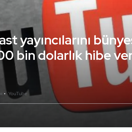
st yayıncılarını bünye
0 bin dolarlık hibe ve
YouTube
ok