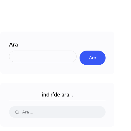
Ara
Ara
indir’de ara…