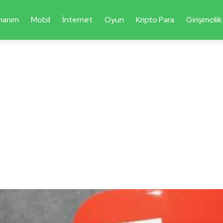
nanım
Mobil
İnternet
Oyun
Kripto Para
Girişimcilik