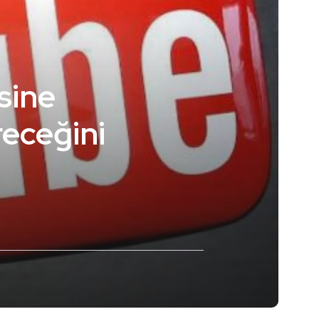
sine
receğini