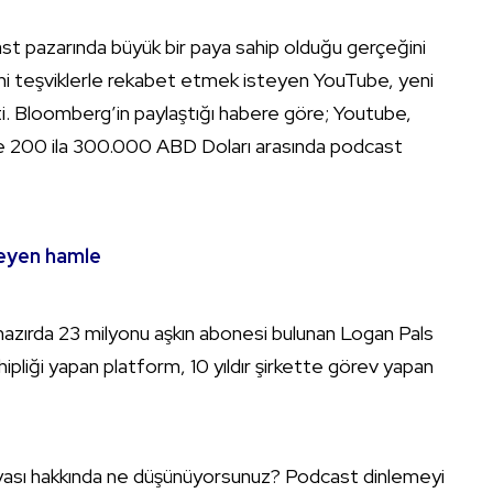
st pazarında büyük bir paya sahip olduğu gerçeğini
eni teşviklerle rekabet etmek isteyen YouTube, yeni
kti. Bloomberg’in paylaştığı habere göre; Youtube,
ve 200 ila 300.000 ABD Doları arasında podcast
eyen hamle
ihazırda 23 milyonu aşkın abonesi bulunan Logan Pals
pliği yapan platform, 10 yıldır şirkette görev yapan
yası hakkında ne düşünüyorsunuz? Podcast dinlemeyi