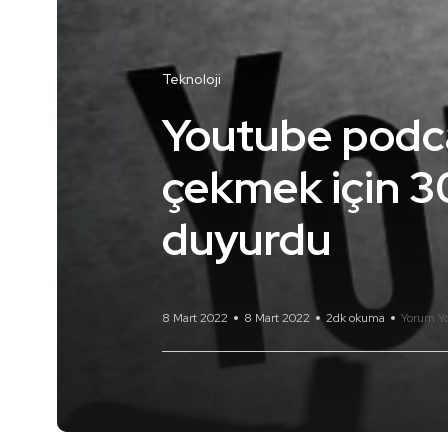
Teknoloji
Youtube podca
çekmek için 30
duyurdu
8 Mart 2022
8 Mart 2022
2dk okuma
Yorum Y