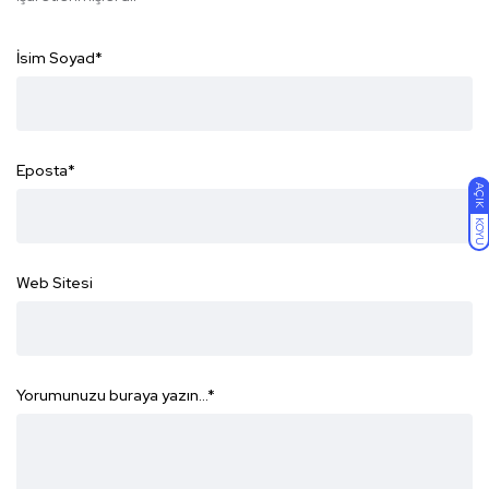
İsim Soyad
*
Eposta
*
AÇIK
KOYU
Web Sitesi
Yorumunuzu buraya yazın...
*