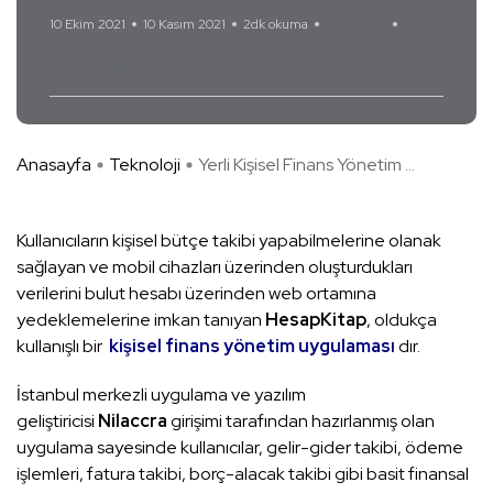
10 Ekim 2021
10 Kasım 2021
2dk okuma
Yorum Yok
HesapKitap
Nilaccra
Anasayfa
Teknoloji
Yerli Kişisel Finans Yönetim ...
Kullanıcıların kişisel bütçe takibi yapabilmelerine olanak
sağlayan ve mobil cihazları üzerinden oluşturdukları
verilerini bulut hesabı üzerinden web ortamına
yedeklemelerine imkan tanıyan
HesapKitap
, oldukça
kullanışlı bir
kişisel finans yönetim uygulaması
dır.
İstanbul merkezli uygulama ve yazılım
geliştiricisi
Nilaccra
girişimi tarafından hazırlanmış olan
uygulama sayesinde kullanıcılar, gelir-gider takibi, ödeme
işlemleri, fatura takibi, borç-alacak takibi gibi basit finansal