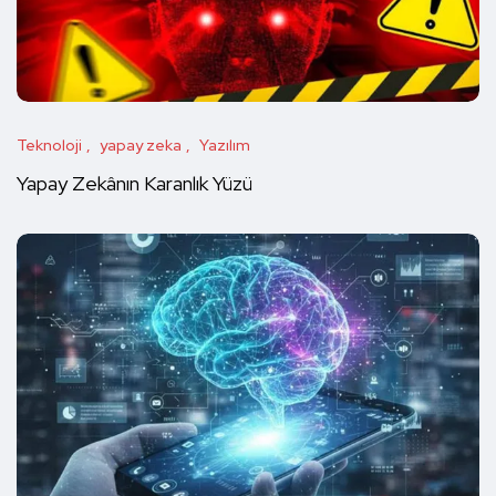
Teknoloji
yapay zeka
Yazılım
Yapay Zekânın Karanlık Yüzü