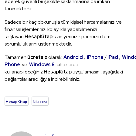
ederek güvenli bir şekilde saklanmasına da imkan
tanımaktadır.
Sadece bir kaç dokunuşla tüm kişisel harcamalarınızı ve
finansal işlemlerinizi kolaylıkla yapabilmenizi
sağlayan
HesapKitap
sizin yerinize paranızın tüm
sorumluluklarını üstlenmektedir.
Tamamen
ücretsiz
olarak
Android
,
iPhone
/
iPad
,
Wind
Phone
ve
Windows 8
cihazlarda
kullanabileceğiniz
HesapKitap
uygulamasını, aşağıdaki
bağlantılar aracılığıyla indirebilirsiniz.
HesapKitap
Nilaccra