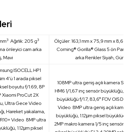
leri
3
3
 mm
Ağırlık: 205 g
Ölçüler: 163,1 mm x 75,9 mm x 8,6 mm
ma önleyici cam arka
Corning® Gorilla® Glass 5 ön Parlam
, Mavi
arka Renkler Siyah, Gümüş,
Samsung ISOCELL HP1
m 4’ü 1 arada piksel
108MP ultra geniş açılı kamera Sa
ksel boyutu f/1.69, 8P
HM6 1/1,67 inç sensör büyüklüğü, 1.92μ
P Xiaomi ProCut 2X
büyüklüğü f/1.7, 83,6° FOV OIS Dest
u, Ultra Gece Video
Video 8MP ultra geniş açılı kamera 
ğı, Hareket yakalama,
büyüklüğü, 1.12μm piksel büyüklüğü f
DR10+ Video 8MP ultra
2MP makro kamera 1/5 inç sensör büy
yüklüğü, 1.12μm piksel