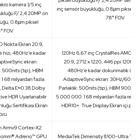
piksel büyüklüğü F/ 2,4 20MP selfie 
kro kamera 1/5 inç
inç sensör büyüklüğü, 0.8μm piksel bü
üklüğü F/ 2,4 20MP ön
78° FOV
üğü, 0.8μm piksel
8° FOV
D Nokta Ekran 20:9,
e hızı, 480Hz’e kadar
120Hz 6,67 inç CrystalRes AMOLED
ptiveSync ekran:
20:9, 2712 x 1220, 446 ppi 120Hz y
 500nits (tip), HBM
480Hz’e kadar dokunmatik örne
 1 68 milyardan fazla
AdaptiveSync ekran: 30Hz/60Hz
 Delta E≈0.38 Dolby
Parlaklık: 500nits (tip), HBM 900nits 
ive HDR Uyarlanabilir
5.000.000: 1 68 milyardan fazla renk
ğu Sertifikası Ekran
HDR10+ True Display Ekran içi parm
sörü
 Armv9 Cortex-X2
ualcomm® Adreno™ GPU
MediaTek Dimensity 8100-Ultra TS