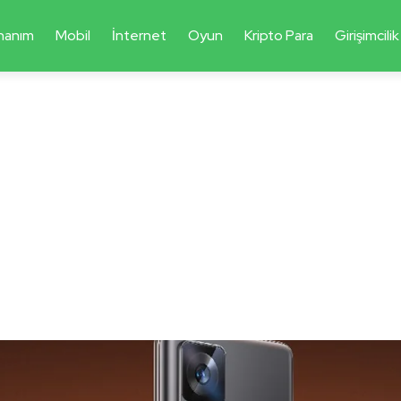
nanım
Mobil
İnternet
Oyun
Kripto Para
Girişimcilik