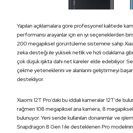
Yapılan açıklamalara göre profesyonel kalitede kam
performansı arayanlar için en iyi seçeneklerden biris
200 megapiksel görüntüleme sistemine sahip Xiaom
zeka desteği ile yüksek netlik ve hızlı odaklama gib
çok düşük ışıkta dahi net kareler elde edebiliyor. Sen
çekme yeteneklerini ve alanlarını geliştirmeyi başar
destekliyor.
Xiaomi 12T Pro’daki bu iddialı kameralar 12T’de bu
rağmen 108 megapiksel ana kamera, 8 megapiksel
bulunuyor. Yeni seride kullanılan donanımlar ve işl
Snapdragon 8 Gen 1 ile desteklenen Pro modelinin