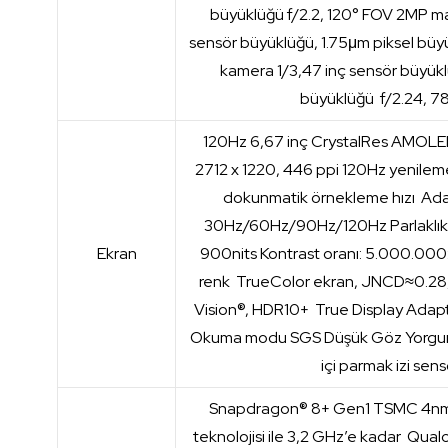
büyüklüğü f/2.2, 120° FOV 2MP ma
sensör büyüklüğü, 1.75μm piksel büy
kamera 1/3,47 inç sensör büyükl
büyüklüğü f/2.24, 7
120Hz 6,67 inç CrystalRes AMOLE
2712 x 1220, 446 ppi 120Hz yenilem
dokunmatik örnekleme hızı Ada
30Hz/60Hz/90Hz/120Hz Parlaklık:
Ekran
900nits Kontrast oranı: 5.000.000:
renk TrueColor ekran, JNCD≈0.28,
Vision®, HDR10+ True Display Adapt
Okuma modu SGS Düşük Göz Yorgunlu
içi parmak izi sen
Snapdragon® 8+ Gen1 TSMC 4nm
teknolojisi ile 3,2 GHz’e kadar Q