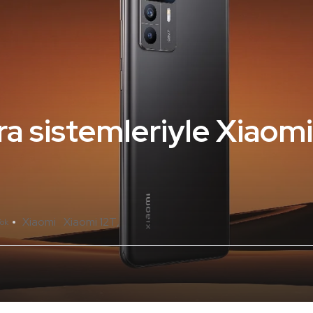
ra sistemleriyle Xiaom
Xiaomi
Xiaomi 12T
ok