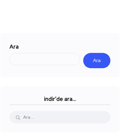
Ara
Ara
indir’de ara…