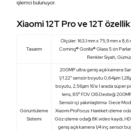
işlemci bulunuyor.
Xiaomi 12T Pro ve 12T özellik
Ölçüler: 163,1 mm x 75,9 mm x 8,6
Tasarım
Corning® Gorilla® Glass 5 ön Parla
Renkler Siyah, Gümüş
200MP ultra geniş açılı kamera 
1/1.22″ sensör boyutu 0,64μm 1,28μ
boyutu, 2,56μm 16’sı 1 arada süper pi
lens, 85° FOV OIS Desteği 200M
Sensör içi yakınlaştırma Gece Mod
Görüntüleme
Xiaomi ProFocus: Hareket izleme oda
Sistemi
Göz izleme odağı 8K video kaydı, H
geniş açılı kamera 1/4 inç sensör bü