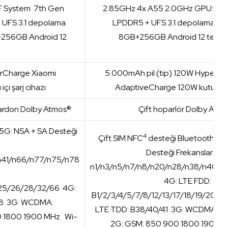
 System 7th Gen
2.85GHz 4x A55 2.0GHz GPU: Ma
UFS 3.1 depolama
LPDDR5 + UFS 3.1 depolama 8
256GB Android 12
8GB+256GB Android 12 temelli
erCharge Xiaomi
5.000mAh pil (tip) 120W HyperCh
i şarj cihazı
AdaptiveCharge 120W kutu içi şa
ardon Dolby Atmos®
Çift hoparlör Dolby Atm
 5G: NSA + SA Desteği
4
Çift SIM NFC
desteği Bluetooth 5.3
Desteği Frekanslar 5G
n41/n66/n77/n75/n78
n1/n3/n5/n7/n8/n20/n28/n38/n40/n
4G: LTE FDD:
/25/26/28/32/66 4G:
B1/2/3/4/5/7/8/12/13/17/18/19/20/2
48 3G: WCDMA:
LTE TDD: B38/40/41 3G: WCDMA: B1
0 1800 1900 MHz Wi-
2G: GSM: 850 900 1800 1900 M