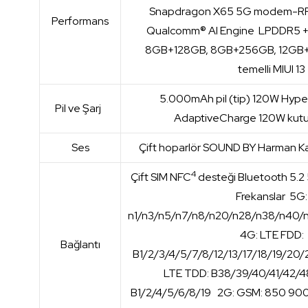
Snapdragon X65 5G modem-RF
Performans
Qualcomm® AI Engine LPDDR5 + 
8GB+128GB, 8GB+256GB, 12GB+
temelli MIUI 13
5.000mAh pil (tip) 120W Hyp
Pil ve Şarj
AdaptiveCharge 120W kutu iç
Ses
Çift hoparlör SOUND BY Harman K
4
Çift SIM NFC
desteği Bluetooth 5.2
Frekanslar 5G:
n1/n3/n5/n7/n8/n20/n28/n38/n40/
4G: LTE FDD:
Bağlantı
B1/2/3/4/5/7/8/12/13/17/18/19/20
LTE TDD: B38/39/40/41/42/
B1/2/4/5/6/8/19 2G: GSM: 850 90