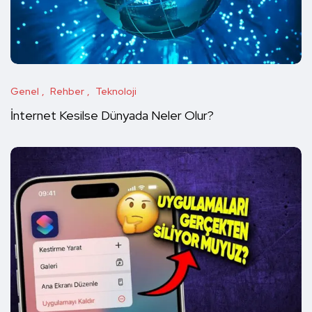
Genel
Rehber
Teknoloji
İnternet Kesilse Dünyada Neler Olur?