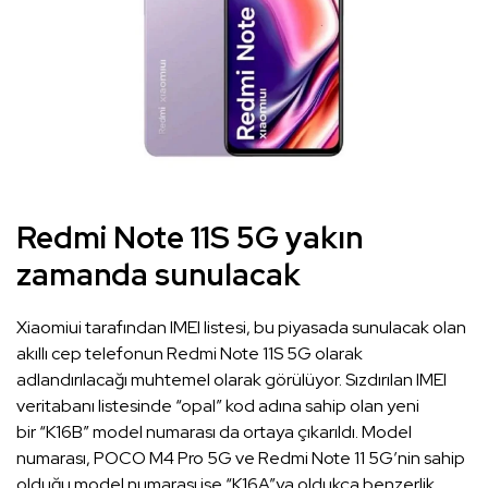
Redmi Note 11S 5G yakın
zamanda sunulacak
Xiaomiui tarafından IMEI listesi, bu piyasada sunulacak olan
akıllı cep telefonun Redmi Note 11S 5G olarak
adlandırılacağı muhtemel olarak görülüyor. Sızdırılan IMEI
veritabanı listesinde “opal” kod adına sahip olan yeni
bir “K16B” model numarası da ortaya çıkarıldı. Model
numarası, POCO M4 Pro 5G ve Redmi Note 11 5G’nin sahip
olduğu model numarası ise “K16A”ya oldukça benzerlik