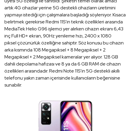
üyesi 5G özelliği ile tanıtıldı. Şirketin temel olarak amacı
artık 4G cihazlar yerine 5G destekli cihazların üretimini
yapmayı istediği için çalışmalara başladığı söyleniyor. Kısaca
belirtmek gerekirse Redmi 11S’in teknik özellikleri arasında
MediaTek Helio G96 işlemci yer alırken cihazın ekranı 6,43
inç Full HD+ ekran, 90Hz yenileme hızı, 2400 x 1080
piksel çözünürlük özelliğine sahiptir. Söz konusu bu cihazın
arka kısmında 108 Megapiksel + 8 Megapiksel + 2
Megapiksel + 2 Megapiksel kameralar yer alıyor. 128 GB
dahili depolama hafızası ve 8 ya da 6 GB RAM de cihazın
özellikleri arasındadır. Redmi Note 11S’in 5G destekli akıllı
telefonu yakın zaman içerisinde kullanıcıların beğenisine
sunabilir.