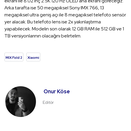
ekranı ile 8.02 inç 2.5K 120 Hz OLED ana ekranı göreceğiz.
Arka tarafta ise 50 megapiksel Sony IMX 766, 13
megapiksel ultra geniş açı ile 8 megapiksel telefoto sensör
yer alacak. Bu telefoto lens ise 2x yakınlaştırma
yapabilecek. Modelin son olarak 12 GB RAM ile 512 GB ve 1
TB versiyonlarının olacağını belirtelim.
MIX Fold 2
Xiaomi
Onur Köse
Editör