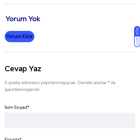
Yorum Yok
AÇIK
Yorum Ekle
KOYU
Cevap Yaz
E-posta adresiniz yayınlanmayacak.
Gerekli alanlar
*
ile
işaretlenmişlerdir
İsim Soyad
*
Eposta
*