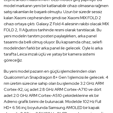
model markanın yeni bir katlanabilir cihazı olmasına rağmen
satış rakamları ile başarılı olmuştu. Uzun bir süredir sessiz
kalan Xiaomi cephesinden şimdi ise Xiaomi MIX FOLD 2
cihazı ortaya çıktı. Galaxy Z Fold 4 ailesinin rakibi olacak MIX
FOLD 2, 11 Ağustos tarihinde resmi olarak tanıtılacak. Bu
yeni modelin tanıtım posteri paylaşılırken, arka panel
tasarımı da belli olmuş oluyor. Bu kapsamda cihaz, selefi
modelinden farklı bir arka panel ile gelecek. Öyle ki arka
tarafta Leica imzalı üçlü ve yatay bir kamera sistemi
göreceğiz.
Bu yeni model pazarın en güçlü işlemcilerinden olan
Qualcomm’un Snapdragon 8+ Gen 1 işlemcisi ile gelecek. 4
nm üretim sürecine sahip olan bu işlemcide 3.2 GHz ARM
Cortex-X2, üç adet 2.8 GHz ARM Cortex-A710 ve dört
adet 2.0 GHz ARM Cortex-A510 çekirdeklerine ek bir
Adreno grafik birimi de bulunacak. Modelde 102 Hz Full
HD+ 6.56 inç boyutunda Samsung AMOLED bir kapak