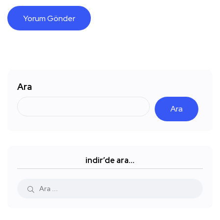
Ara
Ara
indir’de ara…