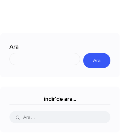
Ara
Ara
indir’de ara…