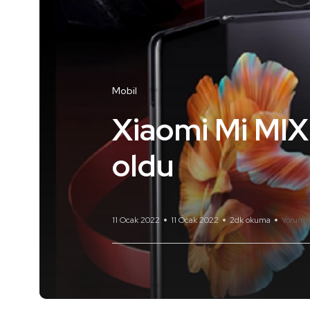
Mobil
Xiaomi Mi MIX 
oldu
11 Ocak 2022
11 Ocak 2022
2dk okuma
Yorum 