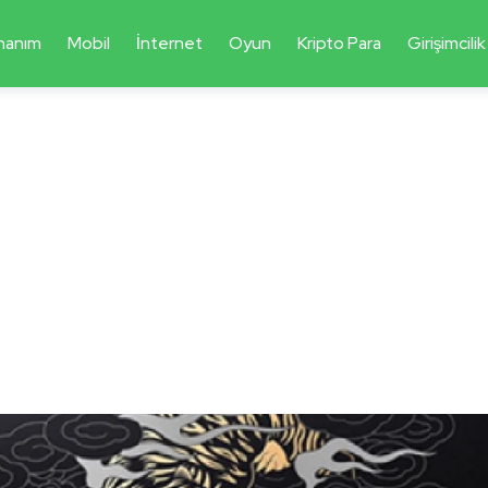
nanım
Mobil
İnternet
Oyun
Kripto Para
Girişimcilik