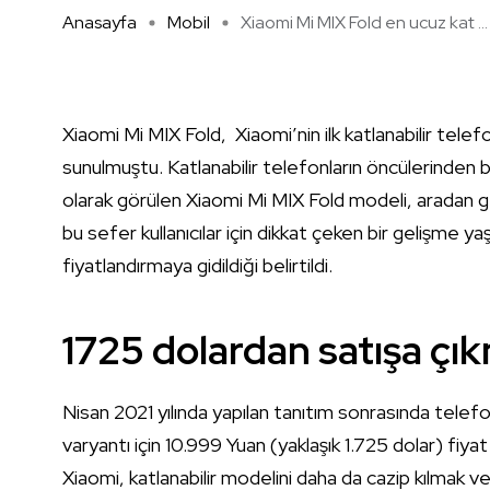
Anasayfa
Mobil
Xiaomi Mi MIX Fold en ucuz kat ...
Xiaomi Mi MIX Fold, Xiaomi’nin ilk katlanabilir telef
sunulmuştu. Katlanabilir telefonların öncülerinden bi
olarak görülen Xiaomi Mi MIX Fold modeli, aradan 
bu sefer kullanıcılar için dikkat çeken bir gelişme ya
fiyatlandırmaya gidildiği belirtildi.
1725 dolardan satışa çık
Nisan 2021 yılında yapılan tanıtım sonrasında telef
varyantı için 10.999 Yuan (yaklaşık 1.725 dolar) fiyat
Xiaomi, katlanabilir modelini daha da cazip kılmak v