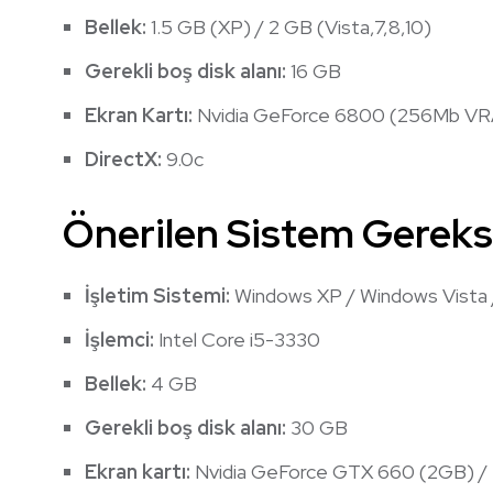
Bellek:
1.5 GB (XP) / 2 GB (Vista,7,8,10)
Gerekli boş disk alanı:
16 GB
Ekran Kartı:
Nvidia GeForce 6800 (256Mb V
DirectX:
9.0c
Önerilen Sistem Gereks
İşletim Sistemi:
Windows XP / Windows Vista 
İşlemci:
Intel Core i5-3330
Bellek:
4 GB
Gerekli boş disk alanı:
30 GB
Ekran kartı:
Nvidia GeForce GTX 660 (2GB) 