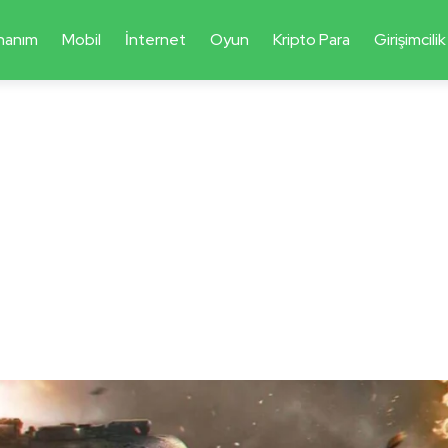
nanım
Mobil
İnternet
Oyun
Kripto Para
Girişimcilik