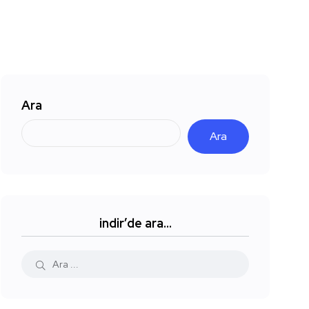
Ara
Ara
indir’de ara…