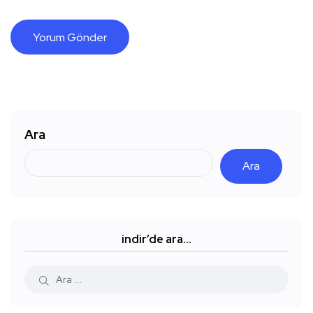
Ara
Ara
indir’de ara…