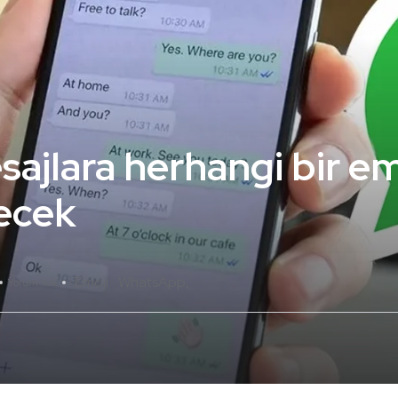
jlara herhangi bir emo
lecek
Emoji
WhatsApp
Yorum Yok