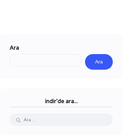
Ara
Ara
indir’de ara…