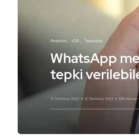
Android
iOS
Teknoloji
WhatsApp mesa
tepki verilebi
13 Temmuz 2022
12 Temmuz 2022
2dk okuma