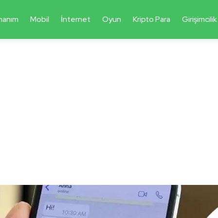
nanım
Mobil
İnternet
Oyun
Kripto Para
Girişimcilik