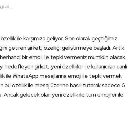
bi ...
llik ile karşımıza geliyor. Son olarak geçtiğimiz
ni getiren şirket, özelliği geliştirmeye başladı. Artık
 herhangi bir emoji ile tepki vermeniz mümkün olacak.
edefleyen şirket, yeni özellikler ile kullanıcıları canlı
ik ile WhatsApp mesajlarına emoji ile tepki vermek
n bu özellik ile mesaj üzerine basılı tutarak sadece 6
 Ancak gelecek olan yeni özellik ile tüm emojiler ile