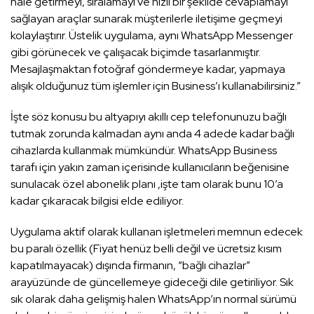
hale getirmeyi, sıralamayı ve hızlı bir şekilde cevaplamayı
sağlayan araçlar sunarak müşterilerle iletişime geçmeyi
kolaylaştırır. Üstelik uygulama, aynı WhatsApp Messenger
gibi görünecek ve çalışacak biçimde tasarlanmıştır.
Mesajlaşmaktan fotoğraf göndermeye kadar, yapmaya
alışık olduğunuz tüm işlemler için Business’ı kullanabilirsiniz.”
İşte söz konusu bu altyapıyı akıllı cep telefonunuzu bağlı
tutmak zorunda kalmadan aynı anda 4 adede kadar bağlı
cihazlarda kullanmak mümkündür. WhatsApp Business
tarafı için yakın zaman içerisinde kullanıcıların beğenisine
sunulacak özel abonelik planı ,işte tam olarak bunu 10’a
kadar çıkaracak bilgisi elde ediliyor.
Uygulama aktif olarak kullanan işletmeleri memnun edecek
bu paralı özellik (Fiyat henüz belli değil ve ücretsiz kısım
kapatılmayacak) dışında firmanın, “bağlı cihazlar”
arayüzünde de güncellemeye gideceği dile getiriliyor. Sık
sık olarak daha gelişmiş halen WhatsApp’ın normal sürümü