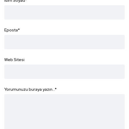
İsim Soyad
*
Eposta
*
Web Sitesi
Yorumunuzu buraya yazın...
*