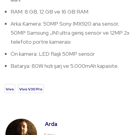
RAM: 8 GB, 12 GB ve 16 GB RAM
Arka Kamera: 50MP Sony IMX920 ana sensör,
50MP Samsung JN1 ultra geniş sensör ve 12MP 2x
telefoto portre kamerası
Ön kamera: LED flaşlı 50MP sensör
Batarya: 80W hızlı şarj ve 5.000mAh kapasite.
Vivo
Vivo V30 Pro
Arda