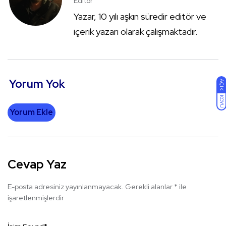
Editör
Yazar, 10 yılı aşkın süredir editör ve
içerik yazarı olarak çalışmaktadır.
Yorum Yok
AÇIK
KOYU
Yorum Ekle
Cevap Yaz
E-posta adresiniz yayınlanmayacak.
Gerekli alanlar
*
ile
işaretlenmişlerdir