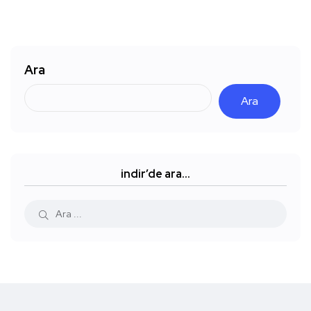
Ara
Ara
indir’de ara…