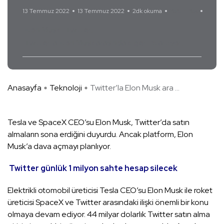
13 Temmuz 2022
13 Temmuz 2022
2dk okuma
Yorum Yok
Elon Musk
Twitter
Twitter'la Elon Musk arasındaki gerilim artıyor
Anasayfa
Teknoloji
Twitter’la Elon Musk ara ...
Tesla ve SpaceX CEO’su Elon Musk, Twitter’da satın
almaların sona erdiğini duyurdu. Ancak platform, Elon
Musk’a dava açmayı planlıyor.
Twitter günlük 1 milyon sahte hesap silecek
Elektrikli otomobil üreticisi Tesla CEO’su Elon Musk ile roket
üreticisi SpaceX ve Twitter arasındaki ilişki önemli bir konu
olmaya devam ediyor. 44 milyar dolarlık Twitter satın alma