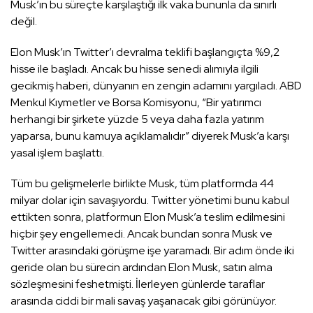
Musk’ın bu süreçte karşılaştığı ilk vaka bununla da sınırlı
değil.
Elon Musk’ın Twitter’ı devralma teklifi başlangıçta %9,2
hisse ile başladı. Ancak bu hisse senedi alımıyla ilgili
gecikmiş haberi, dünyanın en zengin adamını yargıladı. ABD
Menkul Kıymetler ve Borsa Komisyonu, “Bir yatırımcı
herhangi bir şirkete yüzde 5 veya daha fazla yatırım
yaparsa, bunu kamuya açıklamalıdır” diyerek Musk’a karşı
yasal işlem başlattı.
Tüm bu gelişmelerle birlikte Musk, tüm platformda 44
milyar dolar için savaşıyordu. Twitter yönetimi bunu kabul
ettikten sonra, platformun Elon Musk’a teslim edilmesini
hiçbir şey engellemedi. Ancak bundan sonra Musk ve
Twitter arasındaki görüşme işe yaramadı. Bir adım önde iki
geride olan bu sürecin ardından Elon Musk, satın alma
sözleşmesini feshetmişti. İlerleyen günlerde taraflar
arasında ciddi bir mali savaş yaşanacak gibi görünüyor.